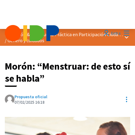
Menú
Entra
Distinción &quot;Buena Práctica en Participación Ciudadana&quot; 2025
Menú 
/
Género y cuidados
Morón: “Menstruar: de esto sí
se habla”
Propuesta oficial
Con
07/02/2025 16:18