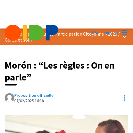
Menu
Se connecter
Prix « Bonne Pratique en Participation Citoyenne » 2025
/
Menu 
Genre et soin
Morón : “Les règles : On en
parle”
Proposition officielle
Res
07/02/2025 16:18