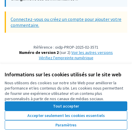
Connectez-vous ou créez un compte pour ajouter votre
commentaire.
Référence : oidp-PROP-2025-02-3571
Numéro de version 2
(sur 2)
voir les autres versions
Vérifiez l'empreinte numérique
Informations sur les cookies utilisés sur le site web
Conditions d'utilisation
Paramètres des cookies
Nous utilisons des cookies sur notre site Web pour améliorer la
OIDP sur X
OIDP sur Facebook
OIDP sur YouTube
performance et les contenus du site. Les cookies nous permettent
de fournir une expérience utilisateur et un contenu plus
(Lien externe)
(Lien externe)
(Lien externe)
Français
personnalisés à partir de nos canaux de médias sociaux.
Choose language
Choisir la langue
Elegir el idioma
Tout accepter
Accepter seulement les cookies essentiels
Licence Cre
(Lien extern
Paramètres
(Lien externe)
Site réalisé grâce au
logiciel libre Decidim
.
(Lien externe)