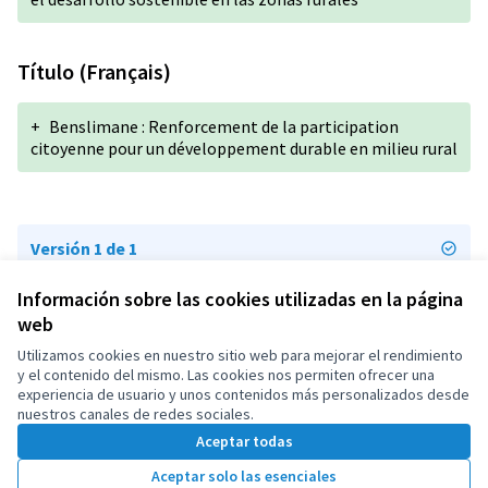
Título (Français)
+
Benslimane : Renforcement de la participation
citoyenne pour un développement durable en milieu rural
Versión 1 de 1
Información sobre las cookies utilizadas en la página
web
Términos y condiciones de uso
Configuración de cookies
Utilizamos cookies en nuestro sitio web para mejorar el rendimiento
OIDP en X
OIDP en Facebook
OIDP en YouTube
y el contenido del mismo. Las cookies nos permiten ofrecer una
experiencia de usuario y unos contenidos más personalizados desde
(Enlace externo)
(Enlace externo)
(Enlace externo)
Castellano
nuestros canales de redes sociales.
Choose language
Choisir la langue
Elegir el idioma
Aceptar todas
Aceptar solo las esenciales