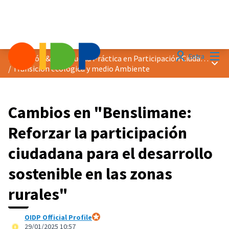
Menú
Entra
Distinción &quot;Buena Práctica en Participación Ciudadana&quot; 2025
Menú 
/
Transición ecológica y medio Ambiente
Cambios en "Benslimane:
Reforzar la participación
ciudadana para el desarrollo
sostenible en las zonas
rurales"
OIDP Official Profile
Participante oficial
29/01/2025 10:57