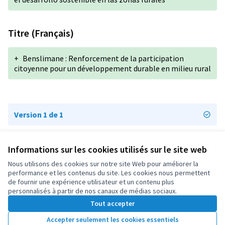
Titre (Français)
+
Benslimane : Renforcement de la participation
citoyenne pour un développement durable en milieu rural
Version 1 de 1
Informations sur les cookies utilisés sur le site web
Conditions d'utilisation
Paramètres des cookies
Nous utilisons des cookies sur notre site Web pour améliorer la
OIDP sur X
OIDP sur Facebook
OIDP sur YouTube
performance et les contenus du site. Les cookies nous permettent
de fournir une expérience utilisateur et un contenu plus
(Lien externe)
(Lien externe)
(Lien externe)
Français
personnalisés à partir de nos canaux de médias sociaux.
Choose language
Choisir la langue
Elegir el idioma
Tout accepter
Accepter seulement les cookies essentiels