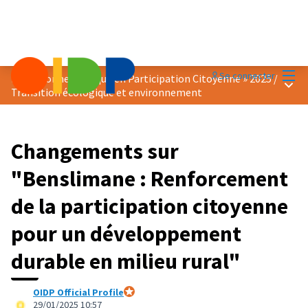
Menu
Se connecter
Prix « Bonne Pratique en Participation Citoyenne » 2025
/
Menu 
Transition écologique et environnement
Changements sur
"Benslimane : Renforcement
de la participation citoyenne
pour un développement
durable en milieu rural"
OIDP Official Profile
Participant officiel
29/01/2025 10:57