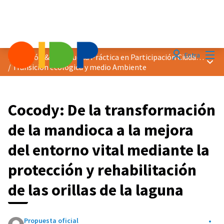
Menú
Entra
Distinción &quot;Buena Práctica en Participación Ciudadana&quot; 2025
Menú 
/
Transición ecológica y medio Ambiente
Cocody: De la transformación
de la mandioca a la mejora
del entorno vital mediante la
protección y rehabilitación
de las orillas de la laguna
Propuesta oficial