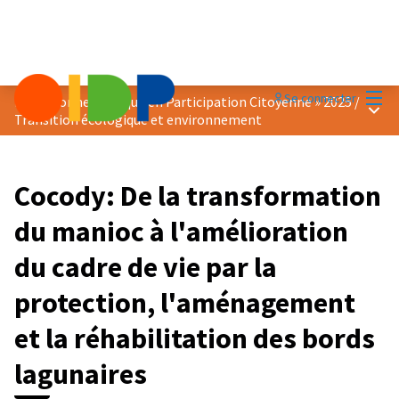
Menu
Se connecter
Prix « Bonne Pratique en Participation Citoyenne » 2025
/
Menu 
Transition écologique et environnement
Cocody: De la transformation
du manioc à l'amélioration
du cadre de vie par la
protection, l'aménagement
et la réhabilitation des bords
lagunaires