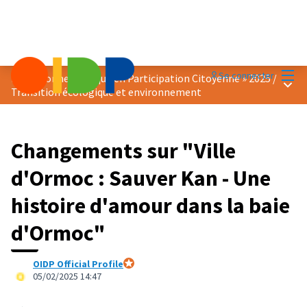
Menu
Se connecter
Prix « Bonne Pratique en Participation Citoyenne » 2025
/
Menu 
Transition écologique et environnement
Changements sur "Ville
d'Ormoc : Sauver Kan - Une
histoire d'amour dans la baie
d'Ormoc"
OIDP Official Profile
Participant officiel
05/02/2025 14:47