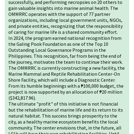
successfully, and performing necropsies on 20 others to
gain valuable insights into marine animal health. The
OMMRRC operates with the support of 77 partner
organizations, including local government units, NGOs,
and private entities, recognizing that the responsibility
of caring for marine life is a shared community effort.
In 2024, the program earned national recognition from
the Galing Pook Foundation as one of the Top 10
Outstanding Local Governance Programs in the
Philippines. This recognition, far from being the end of
the journey, motivates the team to continue their work.
The OMMRRC is currently constructing a new facility, the
Marine Mammal and Reptile Rehabilitation Center-On
Shore Facility, which will include a Diagnostic Center.
From its humble beginnings with a ₱100,000 budget, the
project is now supported by an allocation of ₱20 million
($342,817.96).
The ultimate "profit" of this initiative is not financial
but the rehabilitation of marine life and its return to its
natural habitat. This success brings prosperity to the
city, as a healthy marine ecosystem benefits the local
community. The center envisions that, in the future, all
LGUs will have their own rehabilitation facilities. Until