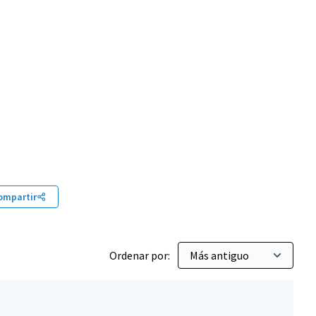
gica y medio Ambiente
ompartir
Ordenar por: