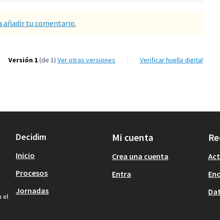
a añadir tu comentario.
Versión 1
(de 1)
ver otras versiones
Verificar huella digital
Decidim
Mi cuenta
Re
Inicio
Crea una cuenta
Act
Procesos
Entra
En
Jornadas
Dat
 el