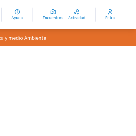
guage
angue
Ayuda
Encuentros
Actividad
Entra
ioma
ica y medio Ambiente
oles de recursos