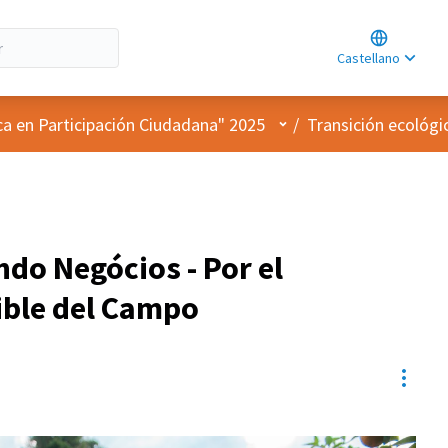
Choose lan
Choisir la l
Castellano
Elegir el id
Menú de usuario
ca en Participación Ciudadana" 2025
/
Transición ecológ
do Negócios - Por el
ible del Campo
Contr