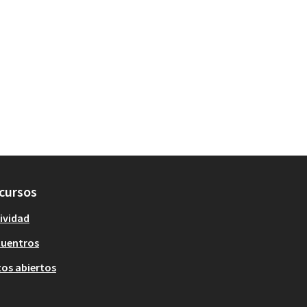
cursos
ividad
cuentros
os abiertos