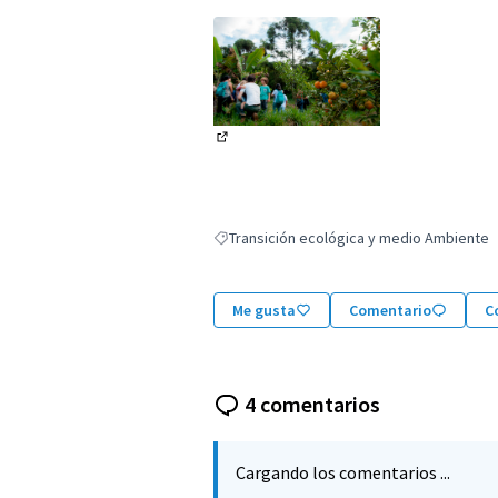
(Enlace externo)
Transición ecológica y medio Ambiente
Resultados al filtrar por: Transición ecoló
Me gusta
Comentario
C
4 comentarios
Cargando los comentarios ...