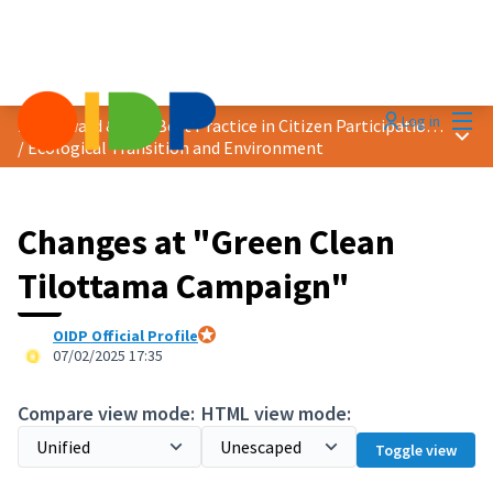
Mai
Log in
2025 Award &quot;Best Practice in Citizen Participation&quot;
Main
/
Ecological Transition and Environment
Changes at "Green Clean
Tilottama Campaign"
OIDP Official Profile
Official participant
07/02/2025 17:35
Compare view mode:
HTML view mode:
Toggle view