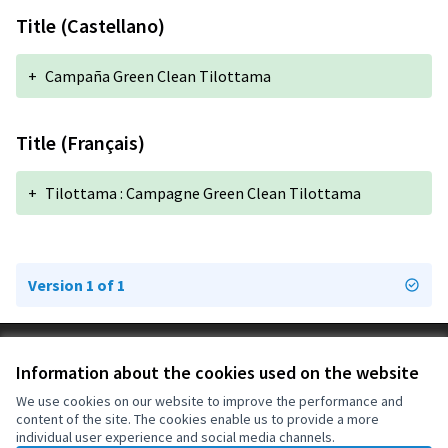
Title (Castellano)
+
Campaña Green Clean Tilottama
Title (Français)
+
Tilottama : Campagne Green Clean Tilottama
Version 1 of 1
Terms of Service
Information about the cookies used on the website
Cookie settings
OIDP at X
OIDP at Facebook
OIDP at YouTube
We use cookies on our website to improve the performance and
content of the site. The cookies enable us to provide a more
(External link)
(External link)
(External link)
English
individual user experience and social media channels.
Choose language
Choisir la langue
Elegir el idioma