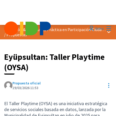
Menú
Entra
Distinción &quot;Buena Práctica en Participación Ciudadana&quot; 2026
Menú 
/
Propuestas
Eyüpsultan: Taller Playtime
(OYSA)
Propuesta oficial
Con
19/03/2026 11:53
El Taller Playtime (OYSA) es una iniciativa estratégica
de servicios sociales basada en datos, lanzada por la
Municipalidad de Eyüpsultan en julio de 2025 para