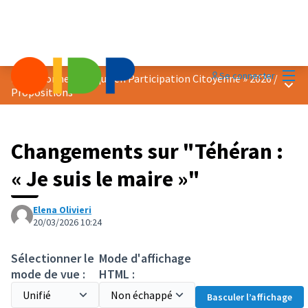
Menu
Se connecter
Prix « Bonne Pratique en Participation Citoyenne » 2026
/
Menu 
Propositions
Changements sur "Téhéran :
« Je suis le maire »"
Elena Olivieri
20/03/2026 10:24
Sélectionner le
Mode d'affichage
mode de vue :
HTML :
Basculer l’affichage