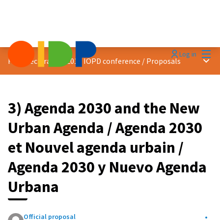
Mai
Log in
Main
Final declaration 2019 IOPD conference
/
Proposals
3) Agenda 2030 and the New
Urban Agenda / Agenda 2030
et Nouvel agenda urbain /
Agenda 2030 y Nuevo Agenda
Urbana
Official proposal