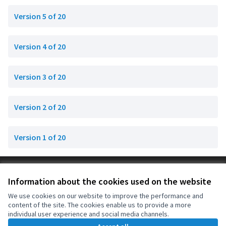
Version 5 of 20
Version 4 of 20
Version 3 of 20
Version 2 of 20
Version 1 of 20
Terms of Service
Information about the cookies used on the website
Cookie settings
OIDP at X
OIDP at Facebook
OIDP at YouTube
We use cookies on our website to improve the performance and
content of the site. The cookies enable us to provide a more
(External link)
(External link)
(External link)
English
individual user experience and social media channels.
Choose language
Choisir la langue
Elegir el idioma