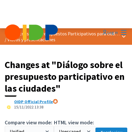
Mai
Log in
Encuentro sobre Presupuestos Participativos para ciudades más verdes
Main
/
Vídeos y presentaciones
Changes at "Diálogo sobre el
presupuesto participativo en
las ciudades"
OIDP Official Profile
Official participant
15/11/2022 13:38
Compare view mode:
HTML view mode: