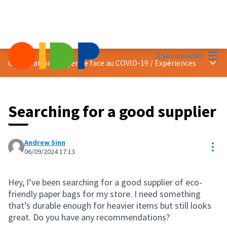
Menu
Se connecter
Menu 
Coopération citoyenne face au COVID-19
/
Expériences
Searching for a good supplier
Andrew Sinn
Res
06/09/2024 17:13
Hey, I’ve been searching for a good supplier of eco-
friendly paper bags for my store. I need something
that’s durable enough for heavier items but still looks
great. Do you have any recommendations?