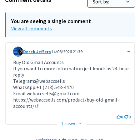
You are seeing a single comment
View all comments
Derek Jeffers
14/06/2026 21:39
Comment 12052
Buy Old Gmail Accounts
If you want to more information just knock us 24-hour
reply
Telegram:@webaccsells
WhatsApp:+1 (213) 548-4470
Email:webaccsells@gmail.com
https://webaccsells.com/product/buy-old-gmail-
accounts/
(External link)
0
0
1 answer