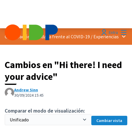
Menú
Entra
Menú 
Cooperación ciudadana frente al COVID-19
/
Experiencias
Cambios en "Hi there! I need
your advice"
Andrew Sinn
30/09/2024 15:45
Comparar el modo de visualización:
Cambiar vista