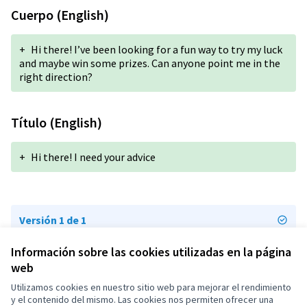
Cuerpo (English)
+
Hi there! I’ve been looking for a fun way to try my luck
and maybe win some prizes. Can anyone point me in the
right direction?
Título (English)
+
Hi there! I need your advice
Versión 1 de 1
Información sobre las cookies utilizadas en la página
web
Términos y condiciones de uso
Configuración de cookies
Utilizamos cookies en nuestro sitio web para mejorar el rendimiento
OIDP en X
OIDP en Facebook
OIDP en YouTube
y el contenido del mismo. Las cookies nos permiten ofrecer una