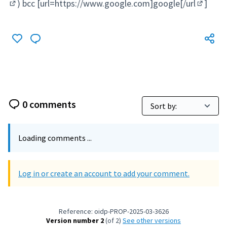
(External link)
) bcc [url=
https://www.google.com]google[/url
]
(External link)
(External
0 comments
Loading comments ...
Log in or create an account to add your comment.
Reference: oidp-PROP-2025-03-3626
Version number 2
(of 2)
see other versions