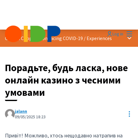
Mai
Log in
Main
Citizen Cooperation facing COVID-19
/
Experiences
Порадьте, будь ласка, нове
онлайн казино з чесними
умовами
jalann
Res
09/05/2025 18:23
Привіт! Можливо, хтось нещодавно натрапив на