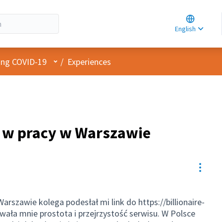
Choose la
Choisir la 
English
Elegir el i
User menu
cing COVID-19
/
Experiences
y w pracy w Warszawie
Resou
Warszawie kolega podesłał mi link do
https://billionaire-
wała mnie prostota i przejrzystość serwisu. W Polsce