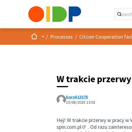
Home
Main menu
/
Processes
/
Citizen Cooperation fa
W trakcie przerw
barek13375
15/08/2025 13:01
Hej! W trakcie przerwy w pracy w 
spin.com.pl
. Od razu zaintereso
(External link)