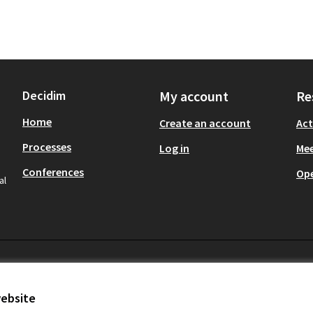
Decidim
My account
Re
Home
Create an account
Act
Processes
Log in
Mee
Conferences
Op
al
website