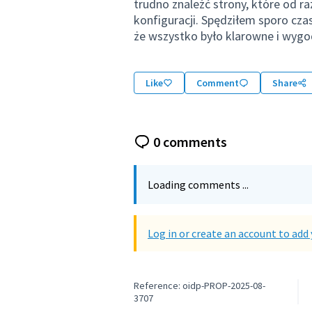
trudno znaleźć strony, które od r
konfiguracji. Spędziłem sporo cza
że wszystko było klarowne i wygo
Like
Comment
Share
0 comments
Loading comments ...
Log in or create an account to ad
Reference: oidp-PROP-2025-08-
3707