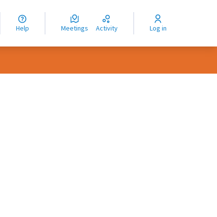
nguage
langue
Help
Meetings
Activity
Log in
dioma
rce controls