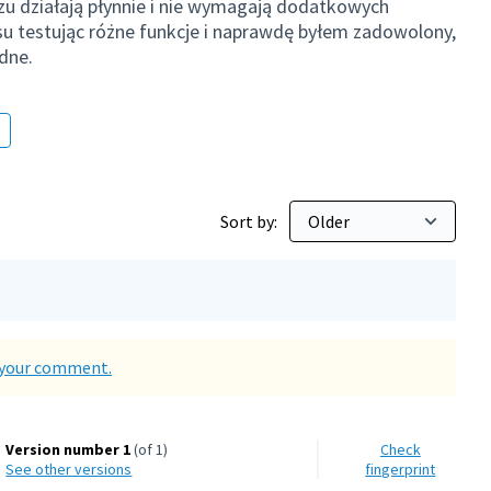
azu działają płynnie i nie wymagają dodatkowych
su testując różne funkcje i naprawdę byłem zadowolony,
dne.
Sort by:
d your comment.
Version number 1
(of 1)
Check
see other versions
fingerprint