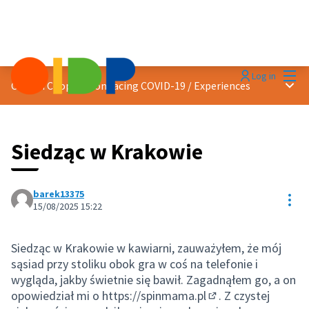
Mai
Log in
Main
Citizen Cooperation facing COVID-19
/
Experiences
Siedząc w Krakowie
barek13375
Res
15/08/2025 15:22
Siedząc w Krakowie w kawiarni, zauważyłem, że mój
sąsiad przy stoliku obok gra w coś na telefonie i
wygląda, jakby świetnie się bawił. Zagadnąłem go, a on
opowiedział mi o
https://spinmama.pl
. Z czystej
(External link)