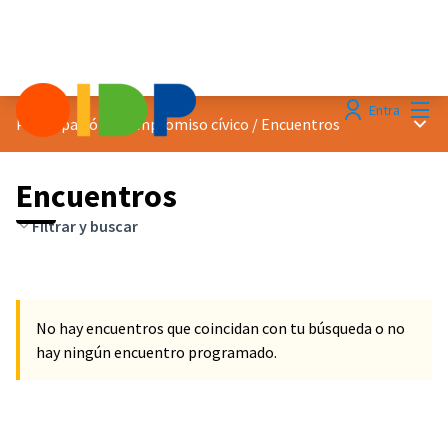
Menú
Entra
Menú 
Participación y compromiso cívico
/
Encuentros
Encuentros
Filtrar y buscar
No hay encuentros que coincidan con tu búsqueda o no
hay ningún encuentro programado.