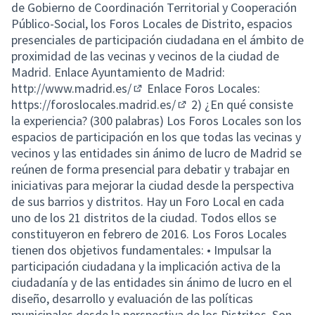
de Gobierno de Coordinación Territorial y Cooperación
Público-Social, los Foros Locales de Distrito, espacios
presenciales de participación ciudadana en el ámbito de
proximidad de las vecinas y vecinos de la ciudad de
Madrid. Enlace Ayuntamiento de Madrid:
http://www.madrid.es/
Enlace Foros Locales:
(External link)
https://foroslocales.madrid.es/
2) ¿En qué consiste
(External link)
la experiencia? (300 palabras) Los Foros Locales son los
espacios de participación en los que todas las vecinas y
vecinos y las entidades sin ánimo de lucro de Madrid se
reúnen de forma presencial para debatir y trabajar en
iniciativas para mejorar la ciudad desde la perspectiva
de sus barrios y distritos. Hay un Foro Local en cada
uno de los 21 distritos de la ciudad. Todos ellos se
constituyeron en febrero de 2016. Los Foros Locales
tienen dos objetivos fundamentales: • Impulsar la
participación ciudadana y la implicación activa de la
ciudadanía y de las entidades sin ánimo de lucro en el
diseño, desarrollo y evaluación de las políticas
municipales desde la perspectiva de los Distritos. Son