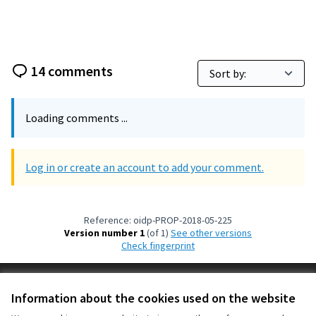
14 comments
Loading comments ...
Log in or create an account to add your comment.
Reference: oidp-PROP-2018-05-225
Version number 1
(of 1)
see other versions
Check fingerprint
Terms of Service
Information about the cookies used on the website
Cookie settings
OIDP at X
OIDP at Facebook
OIDP at YouTube