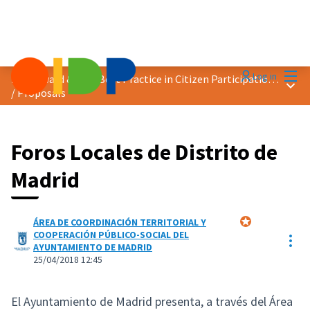
Mai
Log in
2018 Award &quot;Best Practice in Citizen Participation&quot;
Main
/
Proposals
Foros Locales de Distrito de
Madrid
ÁREA DE COORDINACIÓN TERRITORIAL Y
Official participa
COOPERACIÓN PÚBLICO-SOCIAL DEL
Res
AYUNTAMIENTO DE MADRID
25/04/2018 12:45
El Ayuntamiento de Madrid presenta, a través del Área