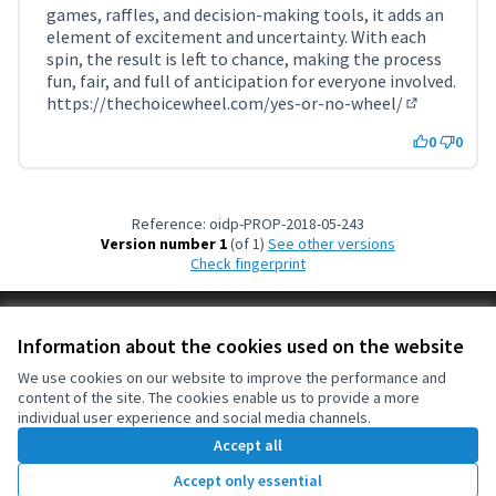
games, raffles, and decision-making tools, it adds an
element of excitement and uncertainty. With each
spin, the result is left to chance, making the process
fun, fair, and full of anticipation for everyone involved.
https://thechoicewheel.com/yes-or-no-wheel/
(External li
0
0
Reference: oidp-PROP-2018-05-243
Version number 1
(of 1)
see other versions
Check fingerprint
Terms of Service
Information about the cookies used on the website
Cookie settings
OIDP at X
OIDP at Facebook
OIDP at YouTube
We use cookies on our website to improve the performance and
content of the site. The cookies enable us to provide a more
(External link)
(External link)
(External link)
English
individual user experience and social media channels.
Choose language
Choisir la langue
Elegir el idioma
Accept all
Accept only essential