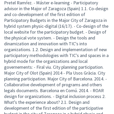
Pretel Ramŕez. - Máster e-learning - Participatory
advisor in the Major of Zaragoza (Spain) 1.1. Co-design
and co-development of the first edition of
Participatory Budgets in the Major City of Zaragoza in
hybrid system physic-digital (16/17). - Co-design of the
local website for the participatory budget. - Design of
the physical vote system. - Design the tools and
dinamization and innovation with TIC's into
organizations. 1.2. Design and implementation of new
participatory methodologies with TIC's and spaces in a
hybrid mode for the organizations and local
governements: - Firal viu. City planning participation.
Major City of Olot (Spain) 2014 - Pla Usos Gràcia. City
planning participation. Major City of Barcelona. 2014. -
Collaborative development of programs and others
legals documents. Barcelona en Comú. 2014. - ROAR
design for organizations. - Digital inclusion process 2.
What’s the experience about? 2.1. Design and
development of the first edition of the participative
budget in the city of Zaragoza in a hybrid physic and