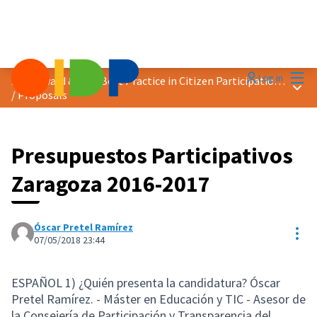
Mai
Log in
2018 Award &quot;Best Practice in Citizen Participation&quot;
Main
/
Proposals
Presupuestos Participativos
Zaragoza 2016-2017
Óscar Pretel Ramírez
Res
07/05/2018 23:44
ESPAÑOL 1) ¿Quién presenta la candidatura? Óscar
Pretel Ramírez. - Máster en Educación y TIC - Asesor de
la Consejería de Participación y Transparencia del