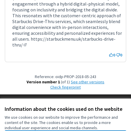
engagement through a hybrid digital-physical model,
focusing on inclusivity and bridging the digital divide.
This resonates with the customer-centric approach of
Starbucks Drive-Thru services, which seamlessly blend
digital convenience with in-person interactions,
ensuring accessibility and personalized experiences for
all users.
https://starbuckmenu.uk/starbucks-drive-
thru/
(External link)
0
0
Reference: oidp-PROP-2018-05-243
Version number 1
(of 1)
see other versions
Check fingerprint
Terms of Service
Information about the cookies used on the website
Cookie settings
OIDP at X
OIDP at Facebook
OIDP at YouTube
We use cookies on our website to improve the performance and
content of the site. The cookies enable us to provide a more
(External link)
(External link)
(External link)
English
individual user experience and social media channels.
Choose language
Choisir la langue
Elegir el idioma