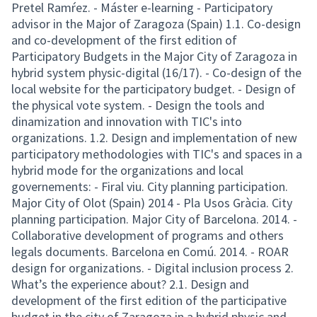
Pretel Ramŕez. - Máster e-learning - Participatory
advisor in the Major of Zaragoza (Spain) 1.1. Co-design
and co-development of the first edition of
Participatory Budgets in the Major City of Zaragoza in
hybrid system physic-digital (16/17). - Co-design of the
local website for the participatory budget. - Design of
the physical vote system. - Design the tools and
dinamization and innovation with TIC's into
organizations. 1.2. Design and implementation of new
participatory methodologies with TIC's and spaces in a
hybrid mode for the organizations and local
governements: - Firal viu. City planning participation.
Major City of Olot (Spain) 2014 - Pla Usos Gràcia. City
planning participation. Major City of Barcelona. 2014. -
Collaborative development of programs and others
legals documents. Barcelona en Comú. 2014. - ROAR
design for organizations. - Digital inclusion process 2.
What’s the experience about? 2.1. Design and
development of the first edition of the participative
budget in the city of Zaragoza in a hybrid physic and