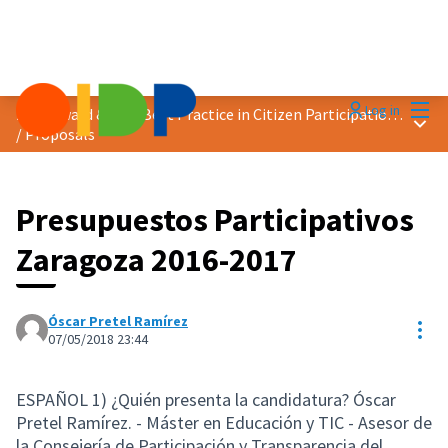
Mai
Log in
2018 Award &quot;Best Practice in Citizen Participation&quot;
Main
/
Proposals
Presupuestos Participativos
Zaragoza 2016-2017
Óscar Pretel Ramírez
Res
07/05/2018 23:44
ESPAÑOL 1) ¿Quién presenta la candidatura? Óscar
Pretel Ramírez. - Máster en Educación y TIC - Asesor de
la Consejería de Participación y Transparencia del