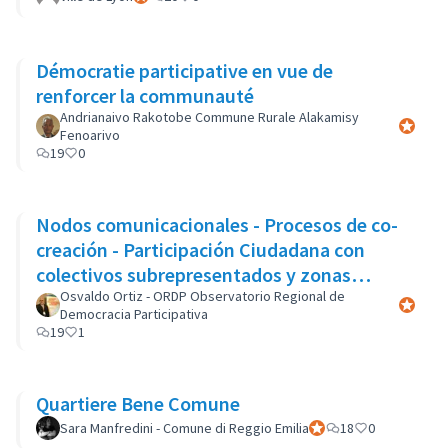
Démocratie participative en vue de
renforcer la communauté
Andrianaivo Rakotobe Commune Rurale Alakamisy
Participa
Fenoarivo
19
0
Nodos comunicacionales - Procesos de co-
creación - Participación Ciudadana con
colectivos subrepresentados y zonas
marginales
Osvaldo Ortiz - ORDP Observatorio Regional de
Participa
Democracia Participativa
19
1
Quartiere Bene Comune
Sara Manfredini - Comune di Reggio Emilia
Participant officiel
18
0