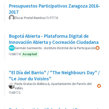
Presupuestos Participativos Zaragoza 2016-
2017
Óscar Pretel Ramírez
77
0
Bogotá Abierta - Plataforma Digital de
Innovación Abierta y Cocreación Ciudadana
Germán Sarmiento - Instituto Distrital de la Participación
Participan
66
0
Accepted
"El Día del Barrio" / "The Neighbours Day" /
"Le Jour du Voisins"
Paola Gratacós Ballescà, Ayuntamiento de Parets del
Participa
Vallès
65
1