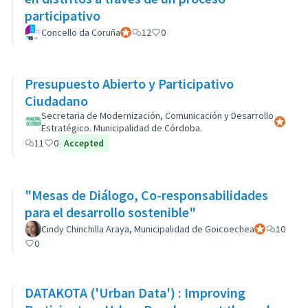
participativo
Concello da Coruña
Participant officiel
12
0
Presupuesto Abierto y Participativo
Ciudadano
Secretaria de Modernización, Comunicación y Desarrollo
Participa
Estratégico. Municipalidad de Córdoba.
11
0
Accepted
"Mesas de Diálogo, Co-responsabilidades
para el desarrollo sostenible"
Cindy Chinchilla Araya, Municipalidad de Goicoechea
Participant of
10
0
DATAKOTA ('Urban Data') : Improving