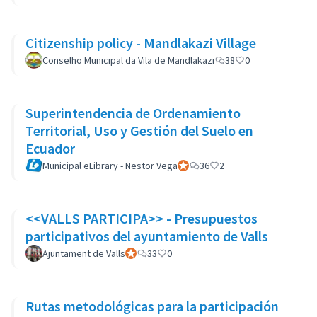
Citizenship policy - Mandlakazi Village
Conselho Municipal da Vila de Mandlakazi
38
0
Superintendencia de Ordenamiento
Territorial, Uso y Gestión del Suelo en
Ecuador
Municipal eLibrary - Nestor Vega
Participant officiel
36
2
<<VALLS PARTICIPA>> - Presupuestos
participativos del ayuntamiento de Valls
Ajuntament de Valls
Participant officiel
33
0
Rutas metodológicas para la participación