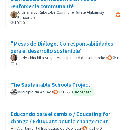
renforcer la communauté
Andrianaivo Rakotobe Commune Rurale Alakamisy
Participa
Fenoarivo
19
0
"Mesas de Diálogo, Co-responsabilidades
para el desarrollo sostenible"
Cindy Chinchilla Araya, Municipalidad de Goicoechea
Participant of
10
0
The Sustainable Schools Project
Município de Águeda
Participant officiel
16
0
Accepted
Educando para el cambio / Educating for
change / Éduquant pour le changement
Ajuntament d'Esplugues de Llobregat
Participant officiel
21
0