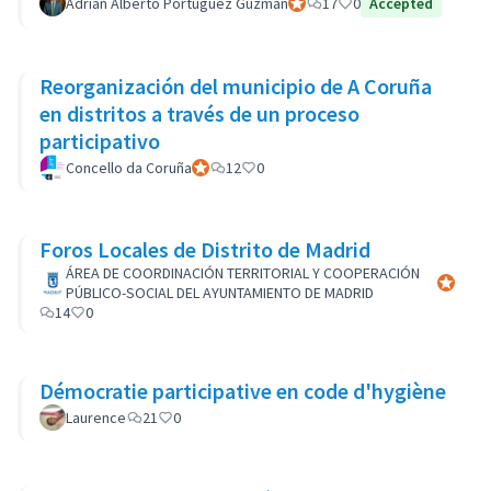
Adrián Alberto Portuguéz Guzmán
Participant officiel
17
0
Accepted
Reorganización del municipio de A Coruña
en distritos a través de un proceso
participativo
Concello da Coruña
Participant officiel
12
0
Foros Locales de Distrito de Madrid
ÁREA DE COORDINACIÓN TERRITORIAL Y COOPERACIÓN
Participa
PÚBLICO-SOCIAL DEL AYUNTAMIENTO DE MADRID
14
0
Démocratie participative en code d'hygiène
Laurence
21
0