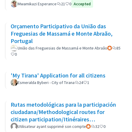
Mwamikazi Esperance
21
0
Accepted
Orçamento Participativo da União das
Freguesias de Massamá e Monte Abraão,
Portugal
União das Freguesias de Massamá e Monte Abraão
Participant off
85
0
'My Tirana' Application for all citizens
Esmeralda Byberi - City of Tirana
24
1
Rutas metodológicas para la participación
ciudadana/Methodological routes for
citizen participation/Itinéraires
méthodologiques pour la participation
Utilisateur ayant supprimé son compte
Participant officiel
32
0