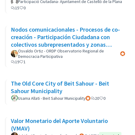
Participació Ciutadana- Ajuntament de Castelló de la Plana
15
0
Nodos comunicacionales - Procesos de co-
creación - Participación Ciudadana con
colectivos subrepresentados y zonas
marginales
Osvaldo Ortiz - ORDP Observatorio Regional de
Participa
Democracia Participativa
19
1
The Old Core City of Beit Sahour - Beit
Sahour Municipality
Usama Allati - Beit Sahour Municipality
Participant officiel
20
0
Valor Monetario del Aporte Voluntario
(VMAV)