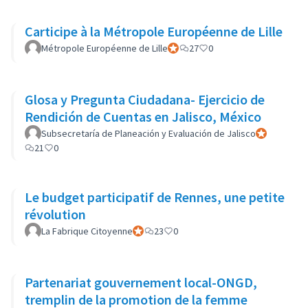
Carticipe à la Métropole Européenne de Lille
Métropole Européenne de Lille
Participant officiel
27
0
Glosa y Pregunta Ciudadana- Ejercicio de
Rendición de Cuentas en Jalisco, México
Subsecretaría de Planeación y Evaluación de Jalisco
Participant of
21
0
Le budget participatif de Rennes, une petite
révolution
La Fabrique Citoyenne
Participant officiel
23
0
Partenariat gouvernement local-ONGD,
tremplin de la promotion de la femme