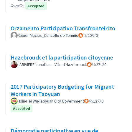
20
1
Accepted
Orzamento Participativo Transfronteirizo
Xabier Macias_Concello de Tomiño
Participant officiel
20
0
Hazebrouck et la participation citoyenne
LARIVIERE Jonathan - Ville d'Hazebrouck
Participant officiel
27
0
2017 Participatory Budgeting for Migrant
Workers in Taoyuan
Hsin-Pei Wu-Taoyuan City Government
Participant officiel
12
0
Accepted
Démocratie participative en vue de