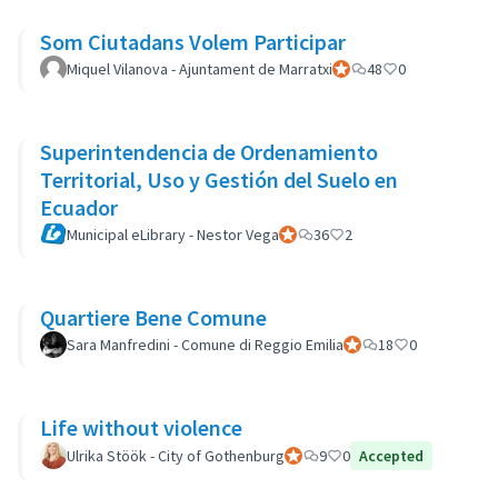
Som Ciutadans Volem Participar
Miquel Vilanova - Ajuntament de Marratxi
Participant officiel
48
0
Superintendencia de Ordenamiento
Territorial, Uso y Gestión del Suelo en
Ecuador
Municipal eLibrary - Nestor Vega
Participant officiel
36
2
Quartiere Bene Comune
Sara Manfredini - Comune di Reggio Emilia
Participant officiel
18
0
Life without violence
Ulrika Stöök - City of Gothenburg
Participant officiel
9
0
Accepted