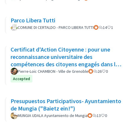
Parco Libera Tutti
COMUNE DI CERTALDO - PARCO LIBERA TUTTI
Participant officiel
14
1
Certificat d'Action Citoyenne : pour une
reconnaissance universitaire des
compétences des citoyens engagés dans la
démocratie locale
Pierre-Loïc CHAMBON - Ville de Grenoble
Participant officiel
26
0
Accepted
Presupuestos Participativos- Ayuntamiento
de Mungia ("Baietz ein!")
MUNGIA UDALA Ayuntamiento de Mungia
Participant officiel
13
0