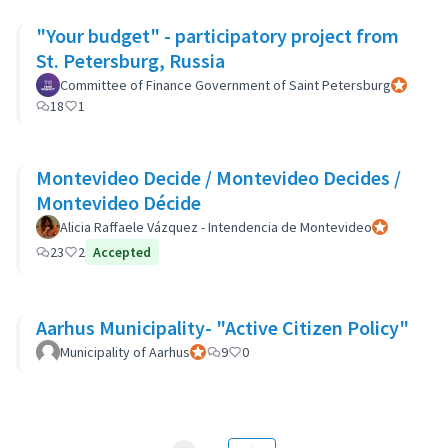
"Your budget" - participatory project from
St. Petersburg, Russia
Committee of Finance Government of Saint Petersburg
Participan
18
1
Montevideo Decide / Montevideo Decides /
Montevideo Décide
Alicia Raffaele Vázquez - Intendencia de Montevideo
Participant of
23
2
Accepted
Aarhus Municipality- "Active Citizen Policy"
Municipality of Aarhus
Participant officiel
9
0