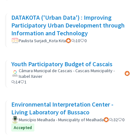
DATAKOTA ('Urban Data') : Improving
Participatory Urban Development through
Information and Technology
Paulista Surjadi_Kota Kita
Participant officiel
10
0
Youth Participatory Budget of Cascais
Câmara Municipal de Cascais - Cascais Municipality -
Participa
Isabel Xavier
14
1
Environmental Interpretation Center -
Living Laboratory of Bussaco
Município Mealhada - Municipality of Mealhada
Participant officiel
32
0
Accepted