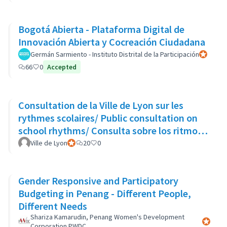
Bogotá Abierta - Plataforma Digital de
Innovación Abierta y Cocreación Ciudadana
Germán Sarmiento - Instituto Distrital de la Participación
Participan
66
0
Accepted
Consultation de la Ville de Lyon sur les
rythmes scolaires/ Public consultation on
school rhythms/ Consulta sobre los ritmos
escolares
Ville de Lyon
Participant officiel
20
0
Gender Responsive and Participatory
Budgeting in Penang - Different People,
Different Needs
Shariza Kamarudin, Penang Women's Development
Participa
Corporation PWDC