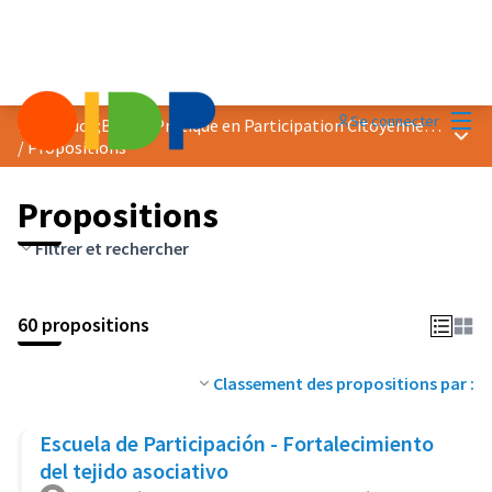
Menu
Se connecter
Prix &quot;Bonne Pratique en Participation Citoyenne&quot; 2018
Menu 
/
Propositions
Propositions
Filtrer et rechercher
60 propositions
Classement des propositions par :
Escuela de Participación - Fortalecimiento
del tejido asociativo