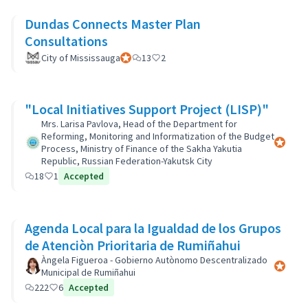
Dundas Connects Master Plan
Consultations
City of Mississauga
Participant officiel
13
2
"Local Initiatives Support Project (LISP)"
Mrs. Larisa Pavlova, Head of the Department for
Reforming, Monitoring and Informatization of the Budget
Participa
Process, Ministry of Finance of the Sakha Yakutia
Republic, Russian Federation-Yakutsk City
18
1
Accepted
Agenda Local para la Igualdad de los Grupos
de Atenciòn Prioritaria de Rumiñahui
Àngela Figueroa - Gobierno Autònomo Descentralizado
Participa
Municipal de Rumiñahui
222
6
Accepted