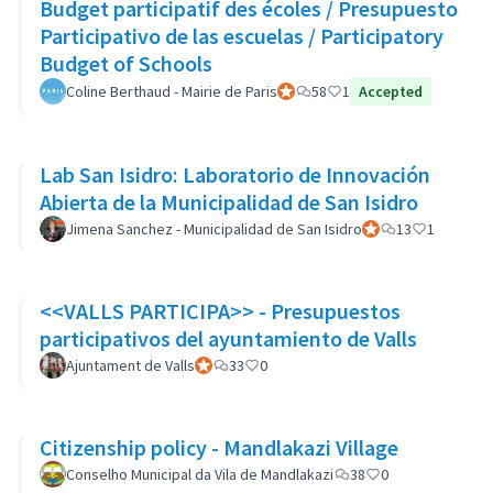
Budget participatif des écoles / Presupuesto
Participativo de las escuelas / Participatory
Budget of Schools
Coline Berthaud - Mairie de Paris
Participant officiel
58
1
Accepted
Lab San Isidro: Laboratorio de Innovación
Abierta de la Municipalidad de San Isidro
Jimena Sanchez - Municipalidad de San Isidro
Participant officiel
13
1
<<VALLS PARTICIPA>> - Presupuestos
participativos del ayuntamiento de Valls
Ajuntament de Valls
Participant officiel
33
0
Citizenship policy - Mandlakazi Village
Conselho Municipal da Vila de Mandlakazi
38
0