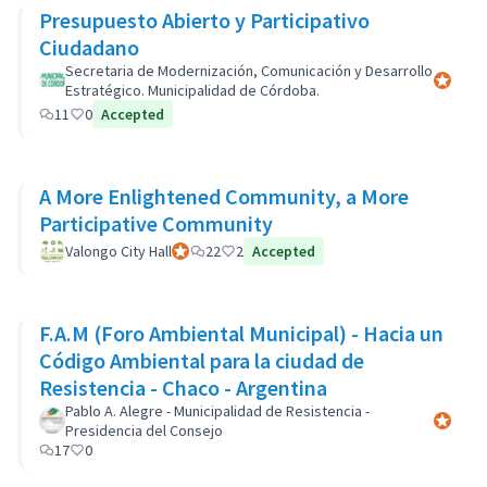
Presupuesto Abierto y Participativo
Ciudadano
Secretaria de Modernización, Comunicación y Desarrollo
Participa
Estratégico. Municipalidad de Córdoba.
11
0
Accepted
A More Enlightened Community, a More
Participative Community
Valongo City Hall
Participant officiel
22
2
Accepted
F.A.M (Foro Ambiental Municipal) - Hacia un
Código Ambiental para la ciudad de
Resistencia - Chaco - Argentina
Pablo A. Alegre - Municipalidad de Resistencia -
Participa
Presidencia del Consejo
17
0