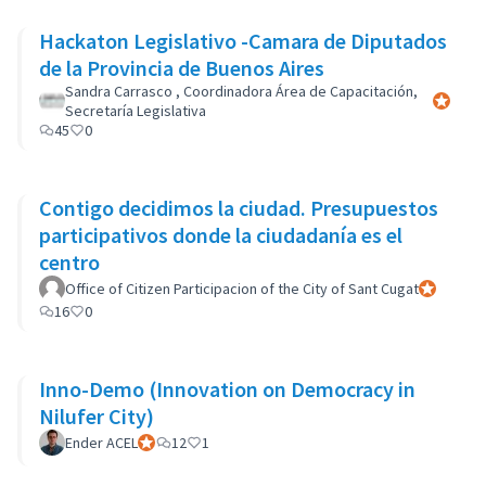
Hackaton Legislativo -Camara de Diputados
de la Provincia de Buenos Aires
Sandra Carrasco , Coordinadora Área de Capacitación,
Participa
Secretaría Legislativa
45
0
Contigo decidimos la ciudad. Presupuestos
participativos donde la ciudadanía es el
centro
Office of Citizen Participacion of the City of Sant Cugat
Participant
16
0
Inno-Demo (Innovation on Democracy in
Nilufer City)
Ender ACEL
Participant officiel
12
1