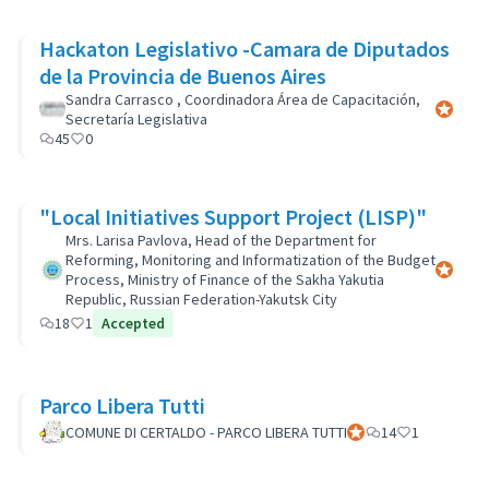
Hackaton Legislativo -Camara de Diputados
de la Provincia de Buenos Aires
Sandra Carrasco , Coordinadora Área de Capacitación,
Participa
Secretaría Legislativa
45
0
"Local Initiatives Support Project (LISP)"
Mrs. Larisa Pavlova, Head of the Department for
Reforming, Monitoring and Informatization of the Budget
Participa
Process, Ministry of Finance of the Sakha Yakutia
Republic, Russian Federation-Yakutsk City
18
1
Accepted
Parco Libera Tutti
COMUNE DI CERTALDO - PARCO LIBERA TUTTI
Participant officiel
14
1