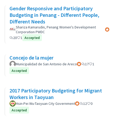
Gender Responsive and Participatory
Budgeting in Penang - Different People,
Different Needs
Shariza Kamarudin, Penang Women's Development
Participa
Corporation PWDC
20
1
Accepted
Concejo de la mujer
Municipalidad de San Antonio de Areco
Participant officiel
17
1
Accepted
2017 Participatory Budgeting for Migrant
Workers in Taoyuan
Hsin-Pei Wu-Taoyuan City Government
Participant officiel
12
0
Accepted