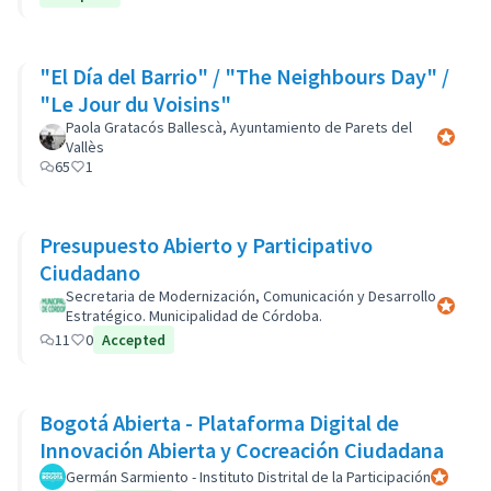
"El Día del Barrio" / "The Neighbours Day" /
"Le Jour du Voisins"
Paola Gratacós Ballescà, Ayuntamiento de Parets del
Participa
Vallès
65
1
Presupuesto Abierto y Participativo
Ciudadano
Secretaria de Modernización, Comunicación y Desarrollo
Participa
Estratégico. Municipalidad de Córdoba.
11
0
Accepted
Bogotá Abierta - Plataforma Digital de
Innovación Abierta y Cocreación Ciudadana
Germán Sarmiento - Instituto Distrital de la Participación
Participan