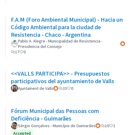
F.A.M (Foro Ambiental Municipal) - Hacia un
Código Ambiental para la ciudad de
Resistencia - Chaco - Argentina
Pablo A. Alegre - Municipalidad de Resistencia -
Participa
Presidencia del Consejo
17
0
<<VALLS PARTICIPA>> - Presupuestos
participativos del ayuntamiento de Valls
Ajuntament de Valls
Participant officiel
33
0
Fórum Municipal das Pessoas com
Deficiência - Guimarães
Sérgio Gonçalves - Município de Guimarães
Participant officiel
10
1
Accepted