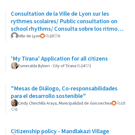
Consultation de la Ville de Lyon sur les
rythmes scolaires/ Public consultation on
school rhythms/ Consulta sobre los ritmos
escolares
Ville de Lyon
Participant officiel
20
0
'My Tirana' Application for all citizens
Esmeralda Byberi - City of Tirana
24
1
"Mesas de Diálogo, Co-responsabilidades
para el desarrollo sostenible"
Cindy Chinchilla Araya, Municipalidad de Goicoechea
Participant of
10
0
Citizenship policy - Mandlakazi Village