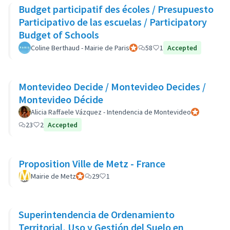
Budget participatif des écoles / Presupuesto
Participativo de las escuelas / Participatory
Budget of Schools
Coline Berthaud - Mairie de Paris
Participant officiel
58
1
Accepted
Montevideo Decide / Montevideo Decides /
Montevideo Décide
Alicia Raffaele Vázquez - Intendencia de Montevideo
Participant of
23
2
Accepted
Proposition Ville de Metz - France
Mairie de Metz
Participant officiel
29
1
Superintendencia de Ordenamiento
Territorial, Uso y Gestión del Suelo en