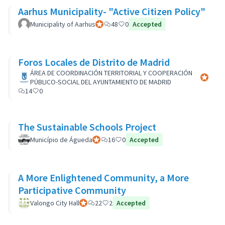
Aarhus Municipality- "Active Citizen Policy"
Municipality of Aarhus
Participant officiel
48
0
Accepted
Foros Locales de Distrito de Madrid
ÁREA DE COORDINACIÓN TERRITORIAL Y COOPERACIÓN
Participa
PÚBLICO-SOCIAL DEL AYUNTAMIENTO DE MADRID
14
0
The Sustainable Schools Project
Município de Águeda
Participant officiel
16
0
Accepted
A More Enlightened Community, a More
Participative Community
Valongo City Hall
Participant officiel
22
2
Accepted