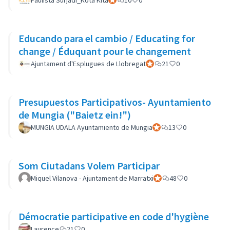
Paulista Surjadi_Kota Kita
Participant officiel
10
0
Educando para el cambio / Educating for
change / Éduquant pour le changement
Ajuntament d'Esplugues de Llobregat
Participant officiel
21
0
Presupuestos Participativos- Ayuntamiento
de Mungia ("Baietz ein!")
MUNGIA UDALA Ayuntamiento de Mungia
Participant officiel
13
0
Som Ciutadans Volem Participar
Miquel Vilanova - Ajuntament de Marratxi
Participant officiel
48
0
Démocratie participative en code d'hygiène
Laurence
21
0