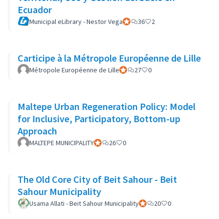
Ecuador
Municipal eLibrary - Nestor Vega
Participant officiel
36
2
Carticipe à la Métropole Européenne de Lille
Métropole Européenne de Lille
Participant officiel
27
0
Maltepe Urban Regeneration Policy: Model
for Inclusive, Participatory, Bottom-up
Approach
MALTEPE MUNICIPALITY
Participant officiel
26
0
The Old Core City of Beit Sahour - Beit
Sahour Municipality
Usama Allati - Beit Sahour Municipality
Participant officiel
20
0