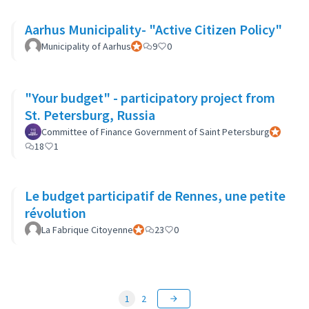
Aarhus Municipality- "Active Citizen Policy"
Municipality of Aarhus
Participant officiel
9
0
"Your budget" - participatory project from
St. Petersburg, Russia
Committee of Finance Government of Saint Petersburg
Participan
18
1
Le budget participatif de Rennes, une petite
révolution
La Fabrique Citoyenne
Participant officiel
23
0
1
2