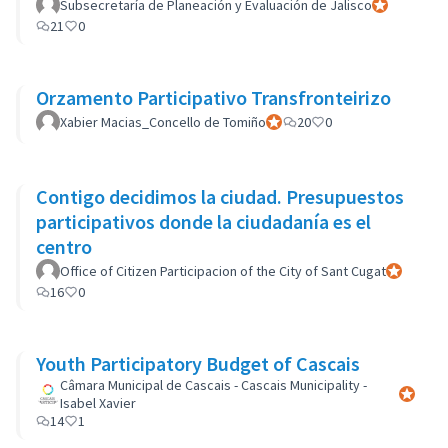
Subsecretaría de Planeación y Evaluación de Jalisco
Participant of
21
0
Orzamento Participativo Transfronteirizo
Xabier Macias_Concello de Tomiño
Participant officiel
20
0
Contigo decidimos la ciudad. Presupuestos
participativos donde la ciudadanía es el
centro
Office of Citizen Participacion of the City of Sant Cugat
Participant
16
0
Youth Participatory Budget of Cascais
Câmara Municipal de Cascais - Cascais Municipality -
Participa
Isabel Xavier
14
1