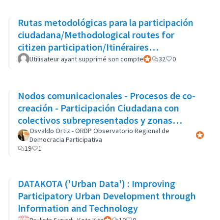
Rutas metodológicas para la participación
ciudadana/Methodological routes for
citizen participation/Itinéraires
méthodologiques pour la participation
Utilisateur ayant supprimé son compte
Participant officiel
32
0
Nodos comunicacionales - Procesos de co-
creación - Participación Ciudadana con
colectivos subrepresentados y zonas
marginales
Osvaldo Ortiz - ORDP Observatorio Regional de
Participa
Democracia Participativa
19
1
DATAKOTA ('Urban Data') : Improving
Participatory Urban Development through
Information and Technology