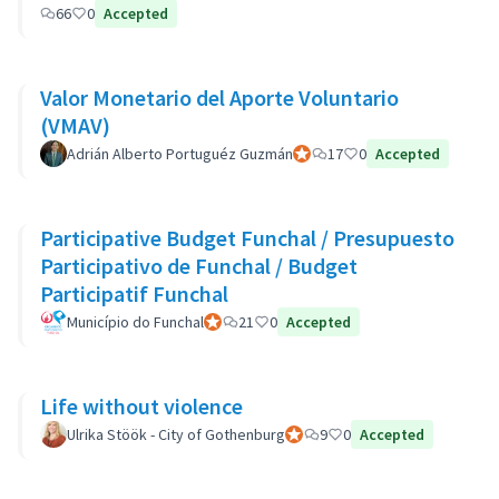
66
0
Accepted
Valor Monetario del Aporte Voluntario
(VMAV)
Adrián Alberto Portuguéz Guzmán
Participant officiel
17
0
Accepted
Participative Budget Funchal / Presupuesto
Participativo de Funchal / Budget
Participatif Funchal
Município do Funchal
Participant officiel
21
0
Accepted
Life without violence
Ulrika Stöök - City of Gothenburg
Participant officiel
9
0
Accepted