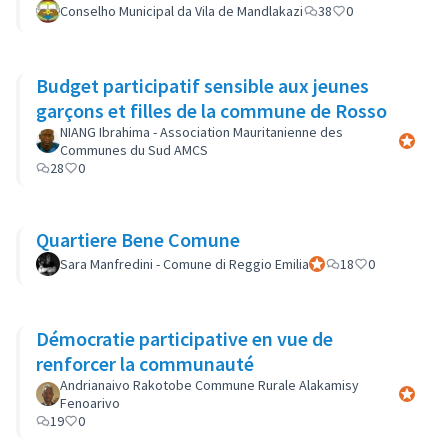
Conselho Municipal da Vila de Mandlakazi
38
0
Budget participatif sensible aux jeunes
garçons et filles de la commune de Rosso
NIANG Ibrahima - Association Mauritanienne des
Participa
Communes du Sud AMCS
28
0
Quartiere Bene Comune
Sara Manfredini - Comune di Reggio Emilia
Participant officiel
18
0
Démocratie participative en vue de
renforcer la communauté
Andrianaivo Rakotobe Commune Rurale Alakamisy
Participa
Fenoarivo
19
0