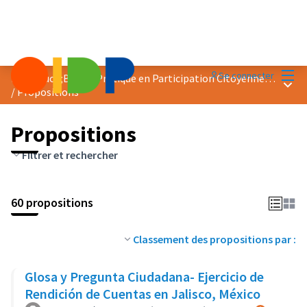
Menu
Se connecter
Prix &quot;Bonne Pratique en Participation Citoyenne&quot; 2018
Menu 
/
Propositions
Propositions
Filtrer et rechercher
60 propositions
Classement des propositions par :
Glosa y Pregunta Ciudadana- Ejercicio de
Rendición de Cuentas en Jalisco, México