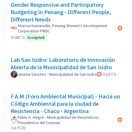
Gender Responsive and Participatory
Budgeting in Penang - Different People,
Different Needs
Shariza Kamarudin, Penang Women's Development
Participa
Corporation PWDC
20
1
Accepted
Lab San Isidro: Laboratorio de Innovación
Abierta de la Municipalidad de San Isidro
Jimena Sanchez - Municipalidad de San Isidro
Participant officiel
13
1
F.A.M (Foro Ambiental Municipal) - Hacia un
Código Ambiental para la ciudad de
Resistencia - Chaco - Argentina
Pablo A. Alegre - Municipalidad de Resistencia -
Participa
Presidencia del Consejo
17
0