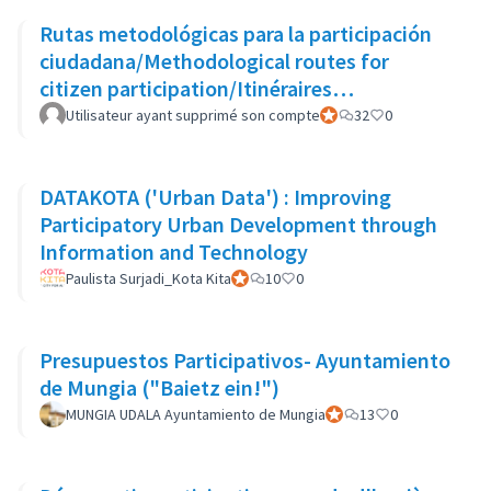
Rutas metodológicas para la participación
ciudadana/Methodological routes for
citizen participation/Itinéraires
méthodologiques pour la participation
Utilisateur ayant supprimé son compte
Participant officiel
32
0
DATAKOTA ('Urban Data') : Improving
Participatory Urban Development through
Information and Technology
Paulista Surjadi_Kota Kita
Participant officiel
10
0
Presupuestos Participativos- Ayuntamiento
de Mungia ("Baietz ein!")
MUNGIA UDALA Ayuntamiento de Mungia
Participant officiel
13
0