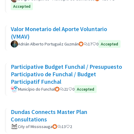
Accepted
Valor Monetario del Aporte Voluntario
(VMAV)
Adrián Alberto Portuguéz Guzmán
Participant officiel
17
0
Accepted
Participative Budget Funchal / Presupuesto
Participativo de Funchal / Budget
Participatif Funchal
Município do Funchal
Participant officiel
21
0
Accepted
Dundas Connects Master Plan
Consultations
City of Mississauga
Participant officiel
13
2