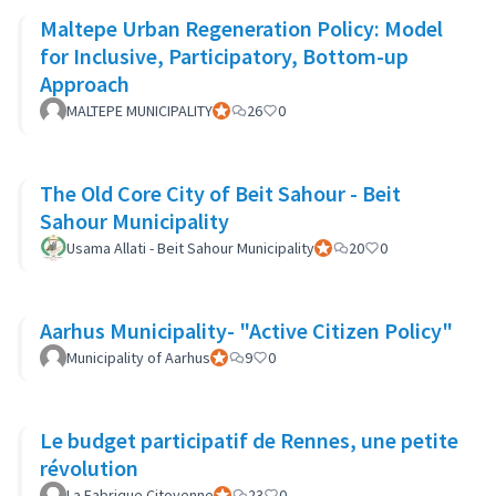
Maltepe Urban Regeneration Policy: Model
for Inclusive, Participatory, Bottom-up
Approach
MALTEPE MUNICIPALITY
Participant officiel
26
0
The Old Core City of Beit Sahour - Beit
Sahour Municipality
Usama Allati - Beit Sahour Municipality
Participant officiel
20
0
Aarhus Municipality- "Active Citizen Policy"
Municipality of Aarhus
Participant officiel
9
0
Le budget participatif de Rennes, une petite
révolution
La Fabrique Citoyenne
Participant officiel
23
0