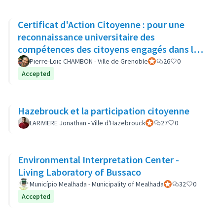
Certificat d'Action Citoyenne : pour une
reconnaissance universitaire des
compétences des citoyens engagés dans la
démocratie locale
Pierre-Loïc CHAMBON - Ville de Grenoble
Participant officiel
26
0
Accepted
Hazebrouck et la participation citoyenne
LARIVIERE Jonathan - Ville d'Hazebrouck
Participant officiel
27
0
Environmental Interpretation Center -
Living Laboratory of Bussaco
Município Mealhada - Municipality of Mealhada
Participant officiel
32
0
Accepted