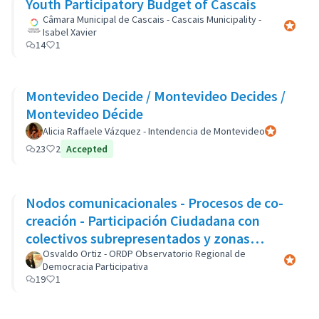
Youth Participatory Budget of Cascais
Câmara Municipal de Cascais - Cascais Municipality -
Participa
Isabel Xavier
14
1
Montevideo Decide / Montevideo Decides /
Montevideo Décide
Alicia Raffaele Vázquez - Intendencia de Montevideo
Participant of
23
2
Accepted
Nodos comunicacionales - Procesos de co-
creación - Participación Ciudadana con
colectivos subrepresentados y zonas
marginales
Osvaldo Ortiz - ORDP Observatorio Regional de
Participa
Democracia Participativa
19
1