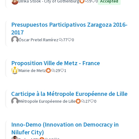
Ulrika Stöök - City of Gothenburg
Participant officiel
9
0
Accepted
Presupuestos Participativos Zaragoza 2016-
2017
Óscar Pretel Ramírez
77
0
Proposition Ville de Metz - France
Mairie de Metz
Participant officiel
29
1
Carticipe à la Métropole Européenne de Lille
Métropole Européenne de Lille
Participant officiel
27
0
Inno-Demo (Innovation on Democracy in
Nilufer City)