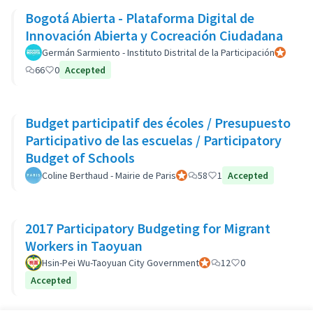
Bogotá Abierta - Plataforma Digital de
Innovación Abierta y Cocreación Ciudadana
Germán Sarmiento - Instituto Distrital de la Participación
Participan
66
0
Accepted
Budget participatif des écoles / Presupuesto
Participativo de las escuelas / Participatory
Budget of Schools
Coline Berthaud - Mairie de Paris
Participant officiel
58
1
Accepted
2017 Participatory Budgeting for Migrant
Workers in Taoyuan
Hsin-Pei Wu-Taoyuan City Government
Participant officiel
12
0
Accepted