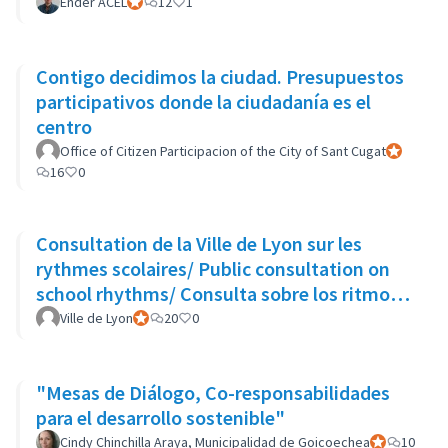
Ender ACEL
Participant officiel
12
1
Contigo decidimos la ciudad. Presupuestos
participativos donde la ciudadanía es el
centro
Office of Citizen Participacion of the City of Sant Cugat
Participant
16
0
Consultation de la Ville de Lyon sur les
rythmes scolaires/ Public consultation on
school rhythms/ Consulta sobre los ritmos
escolares
Ville de Lyon
Participant officiel
20
0
"Mesas de Diálogo, Co-responsabilidades
para el desarrollo sostenible"
Cindy Chinchilla Araya, Municipalidad de Goicoechea
Participant of
10