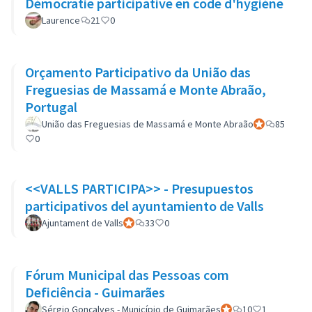
Démocratie participative en code d'hygiène
Laurence
21
0
Orçamento Participativo da União das
Freguesias de Massamá e Monte Abraão,
Portugal
União das Freguesias de Massamá e Monte Abraão
Participant off
85
0
<<VALLS PARTICIPA>> - Presupuestos
participativos del ayuntamiento de Valls
Ajuntament de Valls
Participant officiel
33
0
Fórum Municipal das Pessoas com
Deficiência - Guimarães
Sérgio Gonçalves - Município de Guimarães
Participant officiel
10
1