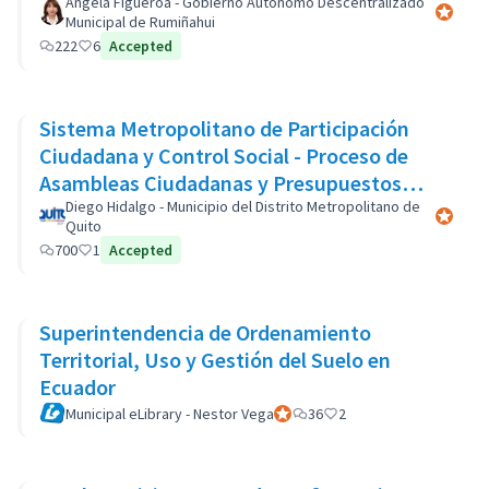
Àngela Figueroa - Gobierno Autònomo Descentralizado
Participa
Municipal de Rumiñahui
222
6
Accepted
Sistema Metropolitano de Participación
Ciudadana y Control Social - Proceso de
Asambleas Ciudadanas y Presupuestos
Participativos
Diego Hidalgo - Municipio del Distrito Metropolitano de
Participa
Quito
700
1
Accepted
Superintendencia de Ordenamiento
Territorial, Uso y Gestión del Suelo en
Ecuador
Municipal eLibrary - Nestor Vega
Participant officiel
36
2