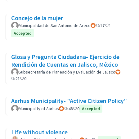
Concejo de la mujer
Municipalidad de San Antonio de Areco
Participant officiel
17
1
Accepted
Glosa y Pregunta Ciudadana- Ejercicio de
Rendición de Cuentas en Jalisco, México
Subsecretaría de Planeación y Evaluación de Jalisco
Participant of
21
0
Aarhus Municipality- "Active Citizen Policy"
Municipality of Aarhus
Participant officiel
48
0
Accepted
Life without violence