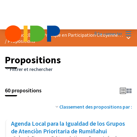
Menu
Se connecter
Prix &quot;Bonne Pratique en Participation Citoyenne&quot; 2018
Menu 
/
Propositions
Propositions
Filtrer et rechercher
60 propositions
Classement des propositions par :
Agenda Local para la Igualdad de los Grupos
de Atenciòn Prioritaria de Rumiñahui