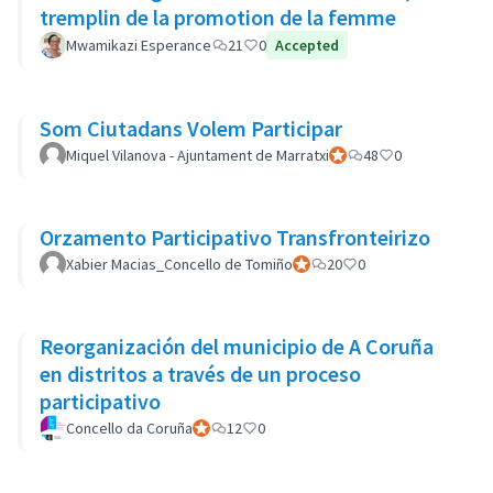
tremplin de la promotion de la femme
Mwamikazi Esperance
21
0
Accepted
Som Ciutadans Volem Participar
Miquel Vilanova - Ajuntament de Marratxi
Participant officiel
48
0
Orzamento Participativo Transfronteirizo
Xabier Macias_Concello de Tomiño
Participant officiel
20
0
Reorganización del municipio de A Coruña
en distritos a través de un proceso
participativo
Concello da Coruña
Participant officiel
12
0