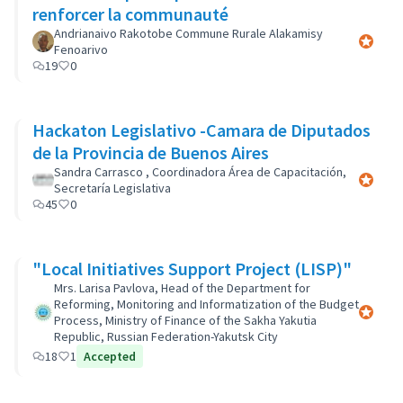
renforcer la communauté
Andrianaivo Rakotobe Commune Rurale Alakamisy
Participa
Fenoarivo
19
0
Hackaton Legislativo -Camara de Diputados
de la Provincia de Buenos Aires
Sandra Carrasco , Coordinadora Área de Capacitación,
Participa
Secretaría Legislativa
45
0
"Local Initiatives Support Project (LISP)"
Mrs. Larisa Pavlova, Head of the Department for
Reforming, Monitoring and Informatization of the Budget
Participa
Process, Ministry of Finance of the Sakha Yakutia
Republic, Russian Federation-Yakutsk City
18
1
Accepted