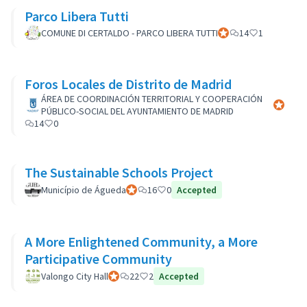
Parco Libera Tutti
COMUNE DI CERTALDO - PARCO LIBERA TUTTI
Participant officiel
14
1
Foros Locales de Distrito de Madrid
ÁREA DE COORDINACIÓN TERRITORIAL Y COOPERACIÓN
Participa
PÚBLICO-SOCIAL DEL AYUNTAMIENTO DE MADRID
14
0
The Sustainable Schools Project
Município de Águeda
Participant officiel
16
0
Accepted
A More Enlightened Community, a More
Participative Community
Valongo City Hall
Participant officiel
22
2
Accepted