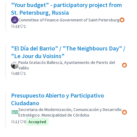
"Your budget" - participatory project from
St. Petersburg, Russia
Committee of Finance Government of Saint Petersburg
Participan
18
1
"El Día del Barrio" / "The Neighbours Day" /
"Le Jour du Voisins"
Paola Gratacós Ballescà, Ayuntamiento de Parets del
Participa
Vallès
65
1
Presupuesto Abierto y Participativo
Ciudadano
Secretaria de Modernización, Comunicación y Desarrollo
Participa
Estratégico. Municipalidad de Córdoba.
11
0
Accepted