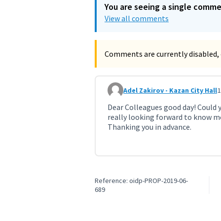
You are seeing a single comm
View all comments
Comments are currently disabled, 
Adel Zakirov - Kazan City Hall
1
Comment 757
Dear Colleagues good day! Could y
really looking forward to know mo
Thanking you in advance.
Reference: oidp-PROP-2019-06-
689