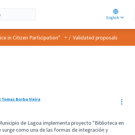
Choose la
Choisir la 
English
Elegir el i
User menu
e in Citizen Participation"
/
Validated proposals
al Tomaz Borba Vieira
Resou
) Municipio de Lagoa implementa proyecto "Biblioteca en
alle surge como una de las formas de integración y