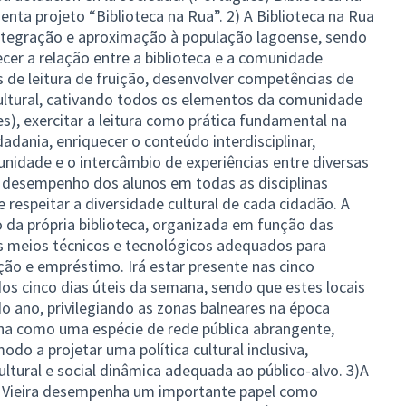
nta projeto “Biblioteca na Rua”. 2) A Biblioteca na Rua
tegração e aproximação à população lagoense, sendo
lecer a relação entre a biblioteca e a comunidade
 de leitura de fruição, desenvolver competências de
cultural, cativando todos os elementos da comunidade
s), exercitar a leitura como prática fundamental na
adania, enriquecer o conteúdo interdisciplinar,
nidade e o intercâmbio de experiências entre diversas
o desempenho dos alunos em todas as disciplinas
o e respeitar a diversidade cultural de cada cidadão. A
 da própria biblioteca, organizada em função das
os meios técnicos e tecnológicos adequados para
ão e empréstimo. Irá estar presente nas cinco
os cinco dias úteis da semana, sendo que estes locais
 ano, privilegiando as zonas balneares na época
iona como uma espécie de rede pública abrangente,
odo a projetar uma política cultural inclusiva,
ltural e social dinâmica adequada ao público-alvo. 3)A
a Vieira desempenha um importante papel como