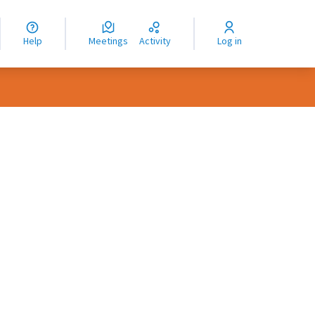
nguage
langue
Help
Meetings
Activity
Log in
dioma
rce controls