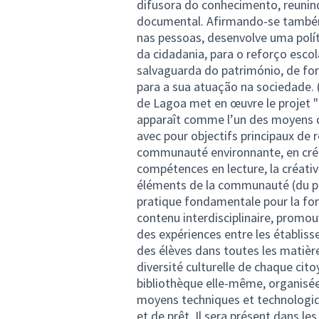
difusora do conhecimento, reunin
documental. Afirmando-se també
nas pessoas, desenvolve uma polít
da cidadania, para o reforço escol
salvaguarda do património, de for
para a sua atuação na sociedade. (
de Lagoa met en œuvre le projet "B
apparaît comme l’un des moyens d’
avec pour objectifs principaux de r
communauté environnante, en créan
compétences en lecture, la créativi
éléments de la communauté (du plu
pratique fondamentale pour la form
contenu interdisciplinaire, promo
des expériences entre les établis
des élèves dans toutes les matières 
diversité culturelle de chaque citoy
bibliothèque elle-même, organisée
moyens techniques et technologiqu
et de prêt. Il sera présent dans l