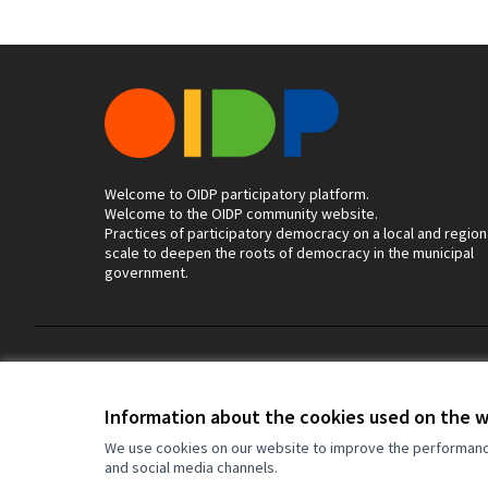
Welcome to OIDP participatory platform.
Welcome to the OIDP community website.
Practices of participatory democracy on a local and region
scale to deepen the roots of democracy in the municipal
government.
Terms of Service
Cookie settings
Information about the cookies used on the 
We use cookies on our website to improve the performance 
and social media channels.
(External link)
Website made with
free software
.