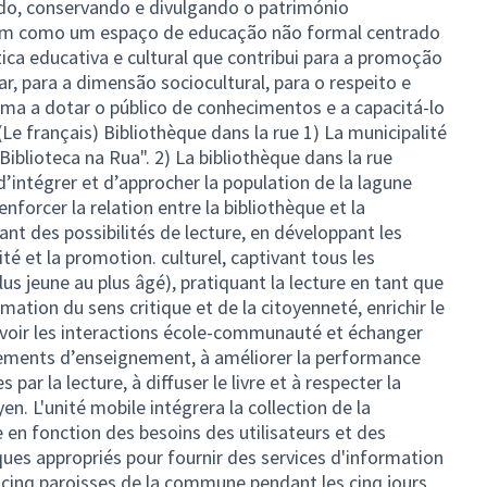
do, conservando e divulgando o património
m como um espaço de educação não formal centrado
ica educativa e cultural que contribui para a promoção
ar, para a dimensão sociocultural, para o respeito e
ma a dotar o público de conhecimentos e a capacitá-lo
Le français) Bibliothèque dans la rue 1) La municipalité
iblioteca na Rua". 2) La bibliothèque dans la rue
intégrer et d’approcher la population de la lagune
enforcer la relation entre la bibliothèque et la
t des possibilités de lecture, en développant les
té et la promotion. culturel, captivant tous les
s jeune au plus âgé), pratiquant la lecture en tant que
ation du sens critique et de la citoyenneté, enrichir le
uvoir les interactions école-communauté et échanger
sements d’enseignement, à améliorer la performance
par la lecture, à diffuser le livre et à respecter la
en. L'unité mobile intégrera la collection de la
 en fonction des besoins des utilisateurs et des
es appropriés pour fournir des services d'information
es cinq paroisses de la commune pendant les cinq jours