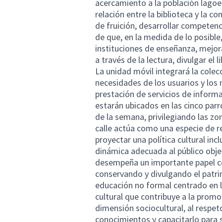
acercamiento a la población lagoen
relación entre la biblioteca y la 
de fruición, desarrollar competenc
de que, en la medida de lo posible,
instituciones de enseñanza, mejor
a través de la lectura, divulgar el 
La unidad móvil integrará la colecc
necesidades de los usuarios y los
prestación de servicios de informa
estarán ubicados en las cinco parro
de la semana, privilegiando las zon
calle actúa como una especie de red
proyectar una política cultural inc
dinámica adecuada al público objet
desempeña un importante papel c
conservando y divulgando el patri
educación no formal centrado en la
cultural que contribuye a la promoc
dimensión sociocultural, al respet
conocimientos y capacitarlo para s