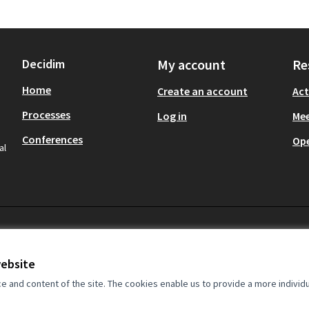
Decidim
My account
Re
Home
Create an account
Act
Processes
Log in
Mee
Conferences
Op
al
website
and content of the site. The cookies enable us to provide a more individ