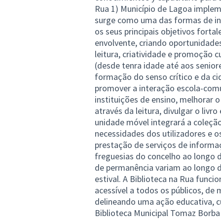
Rua 1) Município de Lagoa impleme
surge como uma das formas de in
os seus principais objetivos forta
envolvente, criando oportunidades
leitura, criatividade e promoção 
(desde tenra idade até aos seniore
formação do senso crítico e da cid
promover a interação escola-comu
instituições de ensino, melhorar 
através da leitura, divulgar o livr
unidade móvel integrará a coleção
necessidades dos utilizadores e 
prestação de serviços de informaç
freguesias do concelho ao longo d
de permanência variam ao longo do
estival. A Biblioteca na Rua func
acessível a todos os públicos, de m
delineando uma ação educativa, cu
Biblioteca Municipal Tomaz Borb