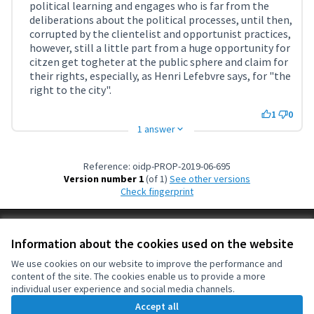
political learning and engages who is far from the
deliberations about the political processes, until then,
corrupted by the clientelist and opportunist practices,
however, still a little part from a huge opportunity for
citzen get togheter at the public sphere and claim for
their rights, especially, as Henri Lefebvre says, for "the
right to the city".
1
0
1 answer
Reference: oidp-PROP-2019-06-695
Version number 1
(of 1)
see other versions
Check fingerprint
Terms of Service
Information about the cookies used on the website
Cookie settings
OIDP at X
OIDP at Facebook
OIDP at YouTube
We use cookies on our website to improve the performance and
content of the site. The cookies enable us to provide a more
(External link)
(External link)
(External link)
English
individual user experience and social media channels.
Choose language
Choisir la langue
Elegir el idioma
Accept all