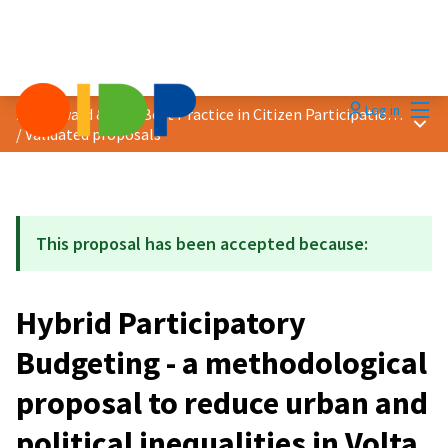
Mai
Log in
2019 Award &quot;Best Practice in Citizen Participation&quot;
Main
/
Validated proposals
This proposal has been accepted because:
Hybrid Participatory
Budgeting - a methodological
proposal to reduce urban and
political inequalities in Volta