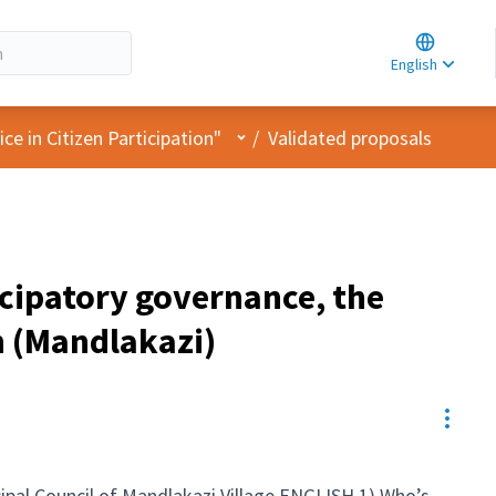
Choose la
Choisir la 
English
Elegir el i
User menu
e in Citizen Participation"
/
Validated proposals
icipatory governance, the
n (Mandlakazi)
Resou
pant
ipal Council of Mandlakazi Village ENGLISH 1) Who’s