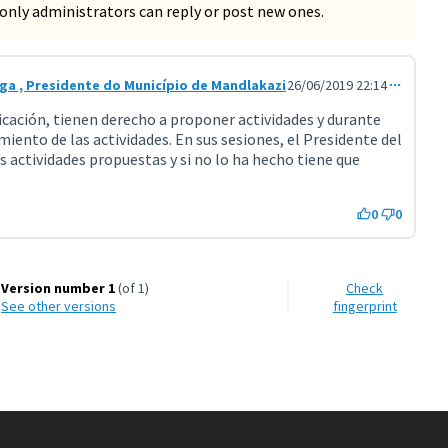
only administrators can reply or post new ones.
ga , Presidente do Município de Mandlakazi
26/06/2019 22:14
 816)
ficación, tienen derecho a proponer actividades y durante
miento de las actividades. En sus sesiones, el Presidente del
s actividades propuestas y si no lo ha hecho tiene que
0
0
Version number 1
(of 1)
Check
see other versions
fingerprint