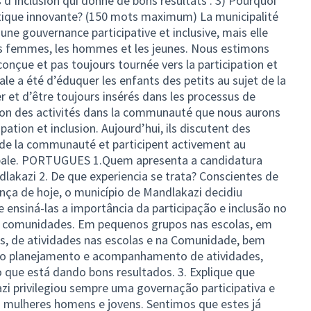
d’inclusion qui donne de bons résultats . 3) Pourquoi
atique innovante? (150 mots maximum) La municipalité
une gouvernance participative et inclusive, mais elle
es femmes, les hommes et les jeunes. Nous estimons
conçue et pas toujours tournée vers la participation et
pale a été d’éduquer les enfants des petits au sujet de la
er et d’être toujours insérés dans les processus de
ation des activités dans la communauté que nous aurons
pation et inclusion. Aujourd’hui, ils discutent des
e, de la communauté et participent activement au
cipale. PORTUGUES 1.Quem apresenta a candidatura
dlakazi 2. De que experiencia se trata? Conscientes de
ança de hoje, o município de Mandlakazi decidiu
e ensiná-las a importância da participação e inclusão no
 comunidades. Em pequenos grupos nas escolas, em
ros, de atividades nas escolas e na Comunidade, bem
 no planejamento e acompanhamento de atividades,
 que está dando bons resultados. 3. Explique que
zi privilegiou sempre uma governação participativa e
m mulheres homens e jovens. Sentimos que estes já