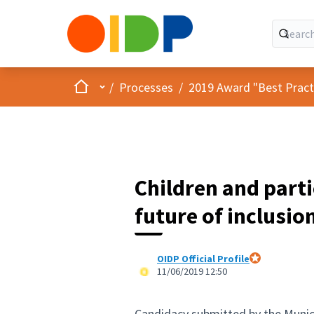
Home
Main menu
/
Processes
/
2019 Award "Best Practic
Children and part
future of inclusio
OIDP Official Profile
Official partici
11/06/2019 12:50
Candidacy submitted by the Munic