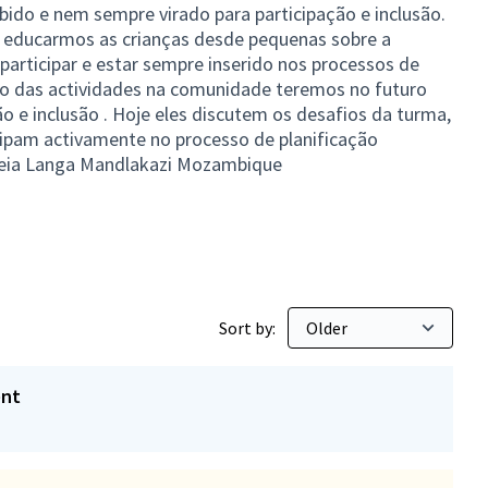
do e nem sempre virado para participação e inclusão.
se educarmos as crianças desde pequenas sobre a
articipar e estar sempre inserido nos processos de
ção das actividades na comunidade teremos no futuro
o e inclusão . Hoje eles discutem os desafios da turma,
cipam activamente no processo de planificação
rreia Langa Mandlakazi Mozambique
Sort by:
ent