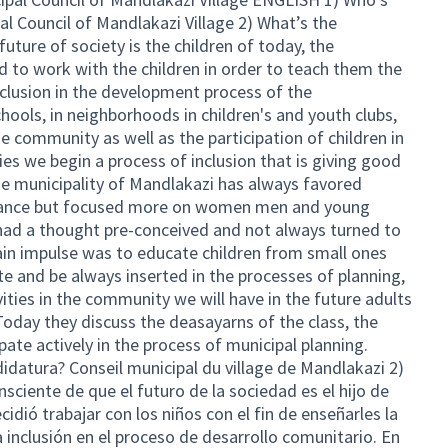
l Council of Mandlakazi Village 2) What’s the
uture of society is the children of today, the
d to work with the children in order to teach them the
nclusion in the development process of the
hools, in neighborhoods in children's and youth clubs,
he community as well as the participation of children in
ies we begin a process of inclusion that is giving good
The municipality of Mandlakazi has always favored
ernance but focused more on women men and young
 had a thought pre-conceived and not always turned to
main impulse was to educate children from small ones
te and be always inserted in the processes of planning,
ities in the community we will have in the future adults
Today they discuss the deasayarns of the class, the
ate actively in the process of municipal planning.
idatura? Conseil municipal du village de Mandlakazi 2)
nsciente de que el futuro de la sociedad es el hijo de
idió trabajar con los niños con el fin de enseñarles la
a inclusión en el proceso de desarrollo comunitario. En