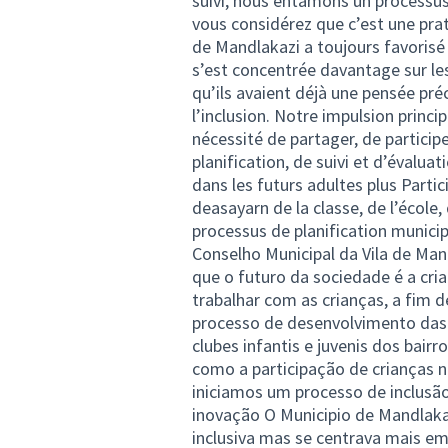
suivi, nous entamons un processus 
vous considérez que c’est une pr
de Mandlakazi a toujours favorisé 
s’est concentrée davantage sur l
qu’ils avaient déjà une pensée pré
l’inclusion. Notre impulsion princi
nécessité de partager, de particip
planification, de suivi et d’évalu
dans les futurs adultes plus Partici
deasayarn de la classe, de l’écol
processus de planification muni
Conselho Municipal da Vila de Man
que o futuro da sociedade é a cri
trabalhar com as crianças, a fim d
processo de desenvolvimento das
clubes infantis e juvenis dos bair
como a participação de crianças
iniciamos um processo de inclusão
inovação O Municipio de Mandlaka
inclusiva mas se centrava mais e