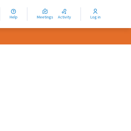
nguage
langue
Help
Meetings
Activity
Log in
dioma
rce controls