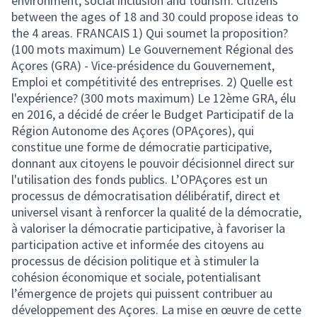
environment, social inclusion and tourism. Citizens
between the ages of 18 and 30 could propose ideas to
the 4 areas. FRANCAIS 1) Qui soumet la proposition?
(100 mots maximum) Le Gouvernement Régional des
Açores (GRA) - Vice-présidence du Gouvernement,
Emploi et compétitivité des entreprises. 2) Quelle est
l'expérience? (300 mots maximum) Le 12ème GRA, élu
en 2016, a décidé de créer le Budget Participatif de la
Région Autonome des Açores (OPAçores), qui
constitue une forme de démocratie participative,
donnant aux citoyens le pouvoir décisionnel direct sur
l'utilisation des fonds publics. L’OPAçores est un
processus de démocratisation délibératif, direct et
universel visant à renforcer la qualité de la démocratie,
à valoriser la démocratie participative, à favoriser la
participation active et informée des citoyens au
processus de décision politique et à stimuler la
cohésion économique et sociale, potentialisant
l’émergence de projets qui puissent contribuer au
développement des Açores. La mise en œuvre de cette