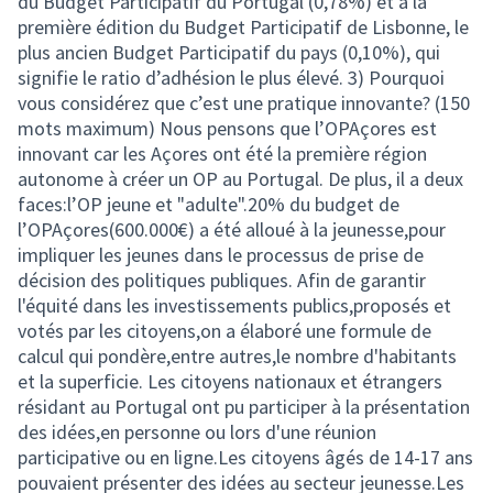
du Budget Participatif du Portugal (0,78%) et à la
première édition du Budget Participatif de Lisbonne, le
plus ancien Budget Participatif du pays (0,10%), qui
signifie le ratio d’adhésion le plus élevé. 3) Pourquoi
vous considérez que c’est une pratique innovante? (150
mots maximum) Nous pensons que l’OPAçores est
innovant car les Açores ont été la première région
autonome à créer un OP au Portugal. De plus, il a deux
faces:l’OP jeune et "adulte".20% du budget de
l’OPAçores(600.000€) a été alloué à la jeunesse,pour
impliquer les jeunes dans le processus de prise de
décision des politiques publiques. Afin de garantir
l'équité dans les investissements publics,proposés et
votés par les citoyens,on a élaboré une formule de
calcul qui pondère,entre autres,le nombre d'habitants
et la superficie. Les citoyens nationaux et étrangers
résidant au Portugal ont pu participer à la présentation
des idées,en personne ou lors d'une réunion
participative ou en ligne.Les citoyens âgés de 14-17 ans
pouvaient présenter des idées au secteur jeunesse.Les