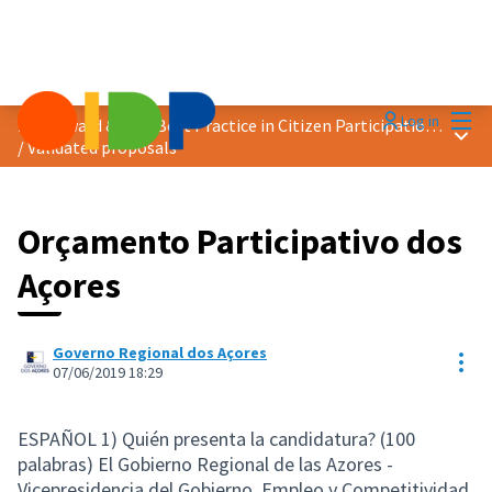
Mai
Log in
2019 Award &quot;Best Practice in Citizen Participation&quot;
Main
/
Validated proposals
Orçamento Participativo dos
Açores
Governo Regional dos Açores
Res
07/06/2019 18:29
ESPAÑOL 1) Quién presenta la candidatura? (100
palabras) El Gobierno Regional de las Azores -
Vicepresidencia del Gobierno, Empleo y Competitividad