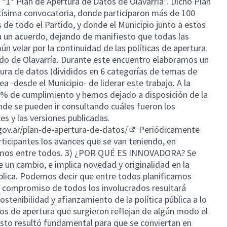
1° Plan de Apertura de Datos de Olavarría”. Dicho Plan
tísima convocatoria, donde participaron más de 100
 de todo el Partido, y donde el Municipio junto a estos
a un acuerdo, dejando de manifiesto que todas las
 velar por la continuidad de las políticas de apertura
ido de Olavarría. Durante este encuentro elaboramos un
ura de datos (divididos en 6 categorías de temas de
a -desde el Municipio- de liderar este trabajo. A la
% de cumplimiento y hemos dejado a disposición de la
de se pueden ir consultando cuáles fueron los
 y las versiones publicadas.
.gov.ar/plan-de-apertura-de-datos/
Periódicamente
(External link)
rticipantes los avances que se van teniendo, en
ibimos entre todos. 3) ¿POR QUÉ ES INNOVADORA? Se
 un cambio, e implica novedad y originalidad en la
ública. Podemos decir que entre todos planificamos
 compromiso de todos los involucrados resultará
sostenibilidad y afianzamiento de la política pública a lo
os de apertura que surgieron reflejan de algún modo el
sto resultó fundamental para que se conviertan en