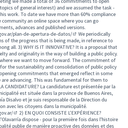
 meeting we made a total of 36 commitments to open
 topics of general interest) and we assumed the task -
g this work. To date we have more than 60% compliance
e community an online space where you can go
ents, advances and published versions.
.gov.ar/plan-de-apertura-de-datos/
We periodically
(External link)
ons of the progress that is being made, in reference to
ng all. 3) WHY IS IT INNOVATIVE? It is a proposal that
ty and originality in the way of building a public policy.
n where we want to move forward. The commitment of
 for the sustainability and consolidation of public policy
he opening commitments that emerged reflect in some
 are advancing. This was fundamental for them to
LA CANDIDATURE? La candidature est présentée par la
nicipalité est située dans la province de Buenos Aires,
ía Disalvo et je suis responsable de la Direction du
on avec les citoyens dans la municipalité.
gov.ar/
2) EN QUOI CONSISTE L'EXPÉRIENCE?
(External link)
avarría dispose - pour la première fois dans l'histoire
ipalité publie de manière proactive des données et des