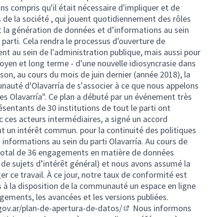
s compris qu'il était nécessaire d'impliquer et de
s de la société , qui jouent quotidiennement des rôles
t la génération de données et d’informations au sein
 parti. Cela rendra le processus d'ouverture de
nt au sein de l'administration publique, mais aussi pour
moyen et long terme - d'une nouvelle idiosyncrasie dans
on, au cours du mois de juin dernier (année 2018), la
nauté d'Olavarría de s'associer à ce que nous appelons
es Olavarría". Ce plan a débuté par un événement très
sentants de 30 institutions de tout le parti ont
ec ces acteurs intermédiaires, a signé un accord
nt un intérêt commun. pour la continuité des politiques
informations au sein du parti Olavarría. Au cours de
n total de 36 engagements en matière de données
 de sujets d’intérêt général) et nous avons assumé la
ger ce travail. À ce jour, notre taux de conformité est
 à la disposition de la communauté un espace en ligne
gements, les avancées et les versions publiées.
.gov.ar/plan-de-apertura-de-datos/
Nous informons
(External link)