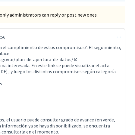
only administrators can reply or post new ones.
:56
 835)
a el cumplimiento de estos compromisos?: El seguimiento,
nlace
a.gov.ar/plan-de-apertura-de-datos/
(External link)
ona interesada. En este link se puede visualizar el acta
PDF) , y luego los distintos compromisos según categoría
s
, el usuario puede consultar grado de avance (en verde,
la información ya se haya disponibilizado, se encuentra
da consultarla en el momento.