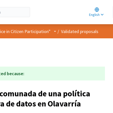
Choose la
Choisir la 
English
Elegir el i
User menu
e in Citizen Participation"
/
Validated proposals
ted because:
comunada de una política
a de datos en Olavarría