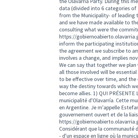
the Olavarría Party. During this
data (divided into 6 categories of
from the Municipality- of leadin
and we have made available to th
consulting what were the commitm
https://gobiernoabierto.olavarria
inform the participating instituti
the agreement we subscribe to amo
involves a change, and implies novel
We can say that together we pla
all those involved will be essential
to be effective over time, and t
way the destiny towards which we
become allies. 1) QUI PRÉSENTE 
municipalité d'Olavarría. Cette mu
en Argentine. Je m'appelle Estefan
gouvernement ouvert et de la liais
https://gobiernoabierto.olavarria.
Considérant que la communauté d'Ol
- d'un espace en ligne où la munic