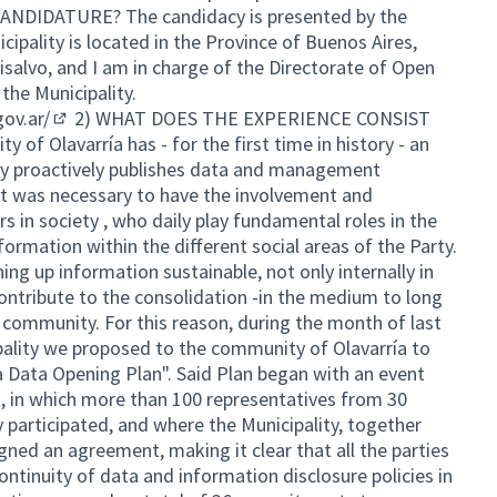
ANDIDATURE? The candidacy is presented by the
icipality is located in the Province of Buenos Aires,
isalvo, and I am in charge of the Directorate of Open
the Municipality.
gov.ar/
2) WHAT DOES THE EXPERIENCE CONSIST
(External link)
of Olavarría has - for the first time in history - an
ity proactively publishes data and management
it was necessary to have the involvement and
s in society , who daily play fundamental roles in the
ormation within the different social areas of the Party.
ing up information sustainable, not only internally in
contribute to the consolidation -in the medium to long
 community. For this reason, during the month of last
pality we proposed to the community of Olavarría to
ía Data Opening Plan". Said Plan began with an event
, in which more than 100 representatives from 30
y participated, and where the Municipality, together
gned an agreement, making it clear that all the parties
ntinuity of data and information disclosure policies in