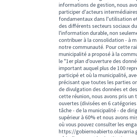
informations de gestion, nous avon
participer d'acteurs intermédiaire
fondamentaux dans l’utilisation e
des différents secteurs sociaux du
l'information durable, non seuleme
contribuer à la consolidation - à 
notre communauté. Pour cette rais
municipalité a proposé à la commu
le "1er plan d'ouverture des donné
important auquel plus de 100 repré
participé et où la municipalité, av
précisant que toutes les parties o
de divulgation des données et des 
cette réunion, nous avons pris u
ouvertes (divisées en 6 catégories
tâche - de la municipalité - de diri
supérieur à 60% et nous avons mis
où vous pouvez consulter les enga
https://gobiernoabierto.olavarria