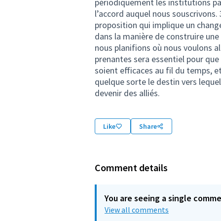
périodiquement les institutions pa
l’accord auquel nous souscrivons
proposition qui implique un change
dans la manière de construire une
nous planifions où nous voulons al
prenantes sera essentiel pour que l
soient efficaces au fil du temps, e
quelque sorte le destin vers lequ
devenir des alliés.
Like
Share
Comment details
You are seeing a single comm
View all comments