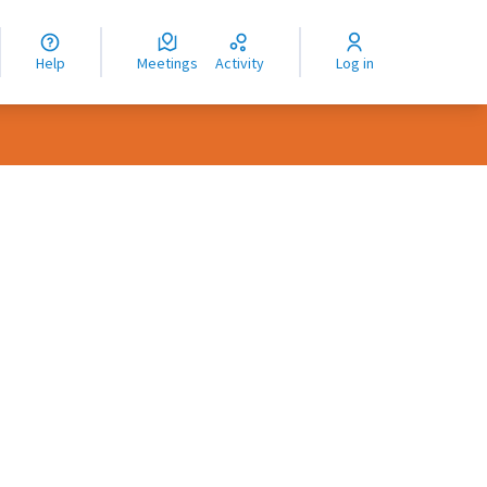
nguage
langue
Help
Meetings
Activity
Log in
dioma