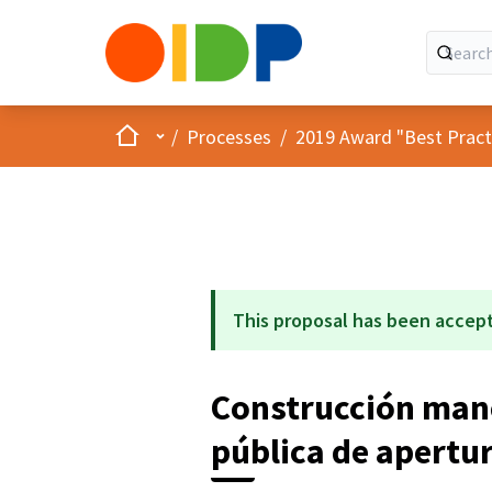
Home
Main menu
/
Processes
/
2019 Award "Best Practic
This proposal has been accep
Construcción man
pública de apertur