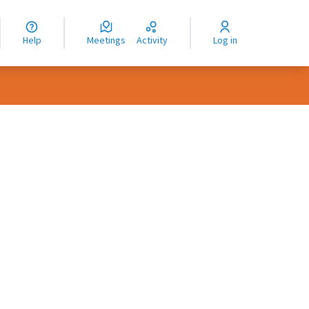
nguage
langue
Help
Meetings
Activity
Log in
dioma