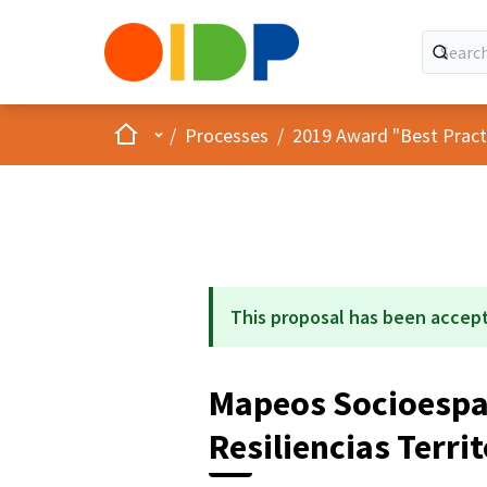
Home
Main menu
/
Processes
/
2019 Award "Best Practic
This proposal has been accep
Mapeos Socioespac
Resiliencias Territ