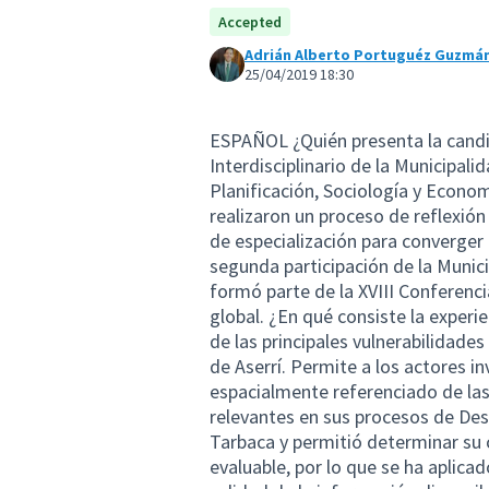
Accepted
Adrián Alberto Portuguéz Guzmá
25/04/2019 18:30
ESPAÑOL ¿Quién presenta la candidatura? Es presentada por un Equipo Técnico Interdisciplinario de la Municipalidad de Aserrí, integrado por profesionales en Geografía, Planificación, Sociología y Economía del Desarrollo. Los co-creadores de la candidatura realizaron un proceso de reflexión metodológica y teórica desde sus respectivos ámbitos de especialización para converger en esta experiencia participativa, que constituye la segunda participación de la Municipalidad de Aserrí en el certamen de OIDP, ya que se formó parte de la XVIII Conferencia Anual, como una de las 20 propuestas finalistas a nivel global. ¿En qué consiste la experiencia? Es una estrategia institucional para la indagatoria de las principales vulnerabilidades y resiliencias de los territorios que conforman el cantón de Aserrí. Permite a los actores involucrados contar con un diagnóstico específico y geo-espacialmente referenciado de las problemáticas y potencialidades que consideran más relevantes en sus procesos de Desarrollo Local. El Plan Piloto fue realizado en el distrito Tarbaca y permitió determinar su carácter transferible, replicable, comparable, factible y evaluable, por lo que se ha aplicado en otros territorios del cantón, para fortalecer la calidad de la información disponible en la Municipalidad de Aserrí y por ende la mejora continua de las gestiones estratégicas del Gobierno Local. El abordaje metodológico y teórico es de creación propia, a partir de una reflexión conceptual que busca trascender el binomio tradicional sociedad-fenómeno natural que ha predominando en la literatura existente (Méndez, 2016; Pontijas Calderón, 2017). En ese sentido, hemos definido las Vulnerabilidades Territoriales como el acervo de problemáticas sociales, económicas, culturales, ambientales o productivas que han sido identificadas por la población del territorio como relevantes de atender en el marco de espacios participativos de consulta democrática y las Resiliencias Territoriales como el acervo de capacidades sociales, económicas, culturales, ambientales o productivas que han sido identificadas por la población como potencialidades en los procesos de desarrollo del territorio, en el marco de espacios participativos de consulta democrática. Sus principales productos (Informe Final y Mapa de Reconocimiento) son herramientas de trabajo, también, para las organizaciones existentes en el territorio. En ese sentido, la experiencia Mapeos Socio-Espaciales de Vulnerabilidades y Resiliencias Territoriales (+VRET) procura comprender integralmente las problemáticas y potencialidades que los habitantes de determinados territorios identifican como significativos, a partir de espacios participativos de consulta ciudadana. ¿Por qué es innovadora? El diseño y ejecución de talleres participativos de diagnóstico y/o de formulación de presupuestos participativos municipales no constituye, en sí mismo, un ejercicio de experiencias innovadoras. No obstante, esta experiencia ha procurado establecer un abordaje interdisciplinario que se sustenta en los siguientes valores agregados: contempla un acervo conceptual propio, propone un diseño metodológico que aprovecha herramientas geo-espaciales para el proceso de ubicación y representación de procesos que ocurren en espacios y tiempos determinados y crea un Mapa de Reconocimiento de Vulnerabilidades y Resiliencias Territoriales. Todo lo anterior, en el contexto de una realidad institucional y territorial que ha carecido de herramienta innovadora para mejorar la calidad de la información disponible y la mejora continua de las gestiones estratégicas del Gobierno Local. ENGLISH 1) Who’s presenting the candidacy? It is presented by an Interdisciplinary Technical Team of the Municipality of Aserrí, Costa Rica, integrated by professionals in Geography, Planning, Sociology and Development Economics. The co-creators of the application carried out a process of methodological and theoretical designing from their respective fields of specialization to converge in this participatory experience, which constitutes the second participation of the Municipality of Aserrí in the IOPD contest, since it was part of the 18th Annual Conference, as one of the 20 finalist proposals at a global level. 2) What’s the experience about? It is an ins