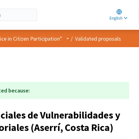
Choose la
Choisir la 
English
Elegir el i
User menu
e in Citizen Participation"
/
Validated proposals
ted because:
iales de Vulnerabilidades y
oriales (Aserrí, Costa Rica)