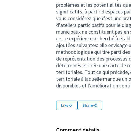
Like
Share
Comment details