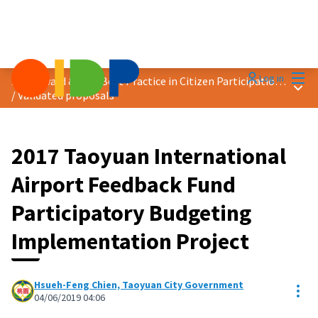
Mai
Log in
2019 Award &quot;Best Practice in Citizen Participation&quot;
Main
/
Validated proposals
2017 Taoyuan International
Airport Feedback Fund
Participatory Budgeting
Implementation Project
Hsueh-Feng Chien, Taoyuan City Government
Res
04/06/2019 04:06