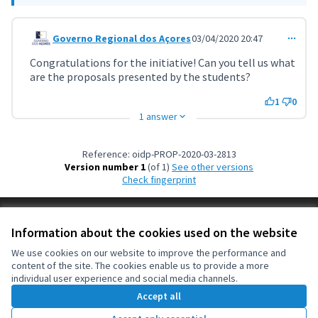
Governo Regional dos Açores
03/04/2020 20:47
Comment 959
Congratulations for the initiative! Can you tell us what
are the proposals presented by the students?
1
0
1 answer
Reference: oidp-PROP-2020-03-2813
Version number 1
(of 1)
see other versions
Check fingerprint
Terms of Service
Information about the cookies used on the website
Cookie settings
OIDP at X
OIDP at Facebook
OIDP at YouTube
We use cookies on our website to improve the performance and
content of the site. The cookies enable us to provide a more
(External link)
(External link)
(External link)
English
individual user experience and social media channels.
Choose language
Choisir la langue
Elegir el idioma
Accept all