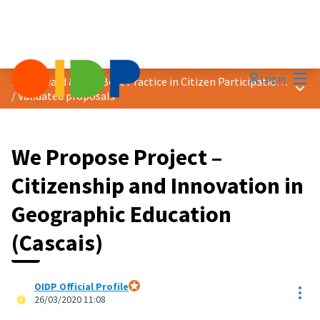
Mai
Log in
2020 Award &quot;Best Practice in Citizen Participation&quot;
Main
/
Validated proposals
We Propose Project –
Citizenship and Innovation in
Geographic Education
(Cascais)
OIDP Official Profile
Res
Official participant
26/03/2020 11:08