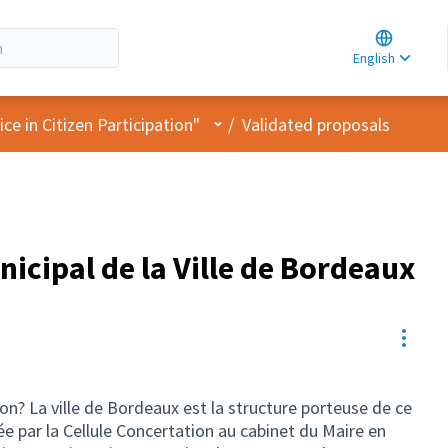
Choose la
Choisir la 
English
Elegir el i
User menu
e in Citizen Participation"
/
Validated proposals
nicipal de la Ville de Bordeaux
Resou
n? La ville de Bordeaux est la structure porteuse de ce
e par la Cellule Concertation au cabinet du Maire en