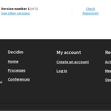
Version number 1
(of 1)
Check
see other versions
fingerprint
Decidim
My account
Re
Home
Create an account
Act
Processes
Log in
Mee
Conferences
Op
al