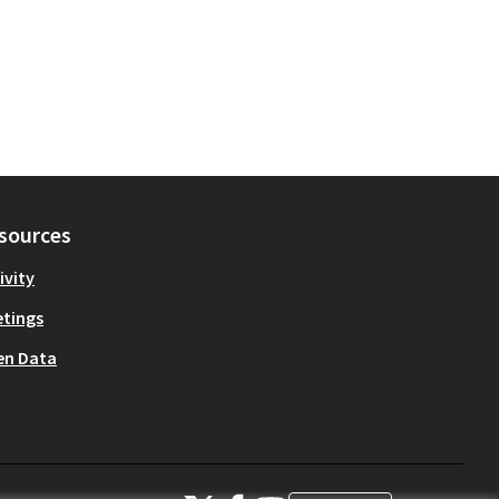
sources
ivity
tings
en Data