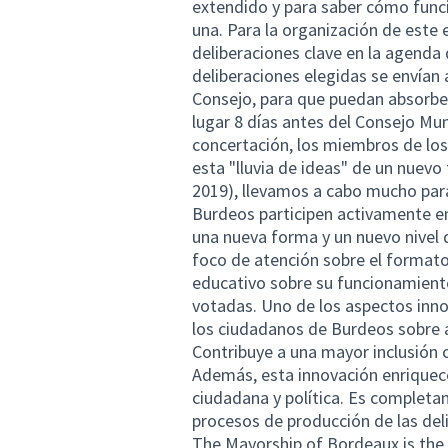
extendido y para saber cómo funci
una. Para la organización de este 
deliberaciones clave en la agenda 
deliberaciones elegidas se envían 
Consejo, para que puedan absorber
lugar 8 días antes del Consejo Mun
concertación, los miembros de lo
esta "lluvia de ideas" de un nuevo
2019), llevamos a cabo mucho para
Burdeos participen activamente en 
una nueva forma y un nuevo nivel 
foco de atención sobre el formato
educativo sobre su funcionamiento
votadas. Uno de los aspectos inno
los ciudadanos de Burdeos sobre a
Contribuye a una mayor inclusión 
Además, esta innovación enriquece
ciudadana y política. Es completa
procesos de producción de las del
The Mayorship of Bordeaux is the s