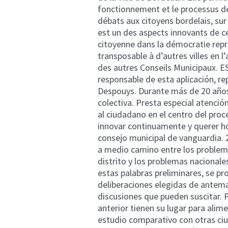
fonctionnement et le processus de
débats aux citoyens bordelais, sur
est un des aspects innovants de ce
citoyenne dans la démocratie repré
transposable à d’autres villes en 
des autres Conseils Municipaux. E
responsable de esta aplicación, re
Despouys. Durante más de 20 años
colectiva. Presta especial atenció
al ciudadano en el centro del pro
innovar continuamente y querer hoy
consejo municipal de vanguardia. 
a medio camino entre los problem
distrito y los problemas nacional
estas palabras preliminares, se pr
deliberaciones elegidas de antema
discusiones que pueden suscitar. P
anterior tienen su lugar para alim
estudio comparativo con otras ciu