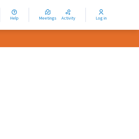
nguage
langue
Help
Meetings
Activity
Log in
dioma
rce controls