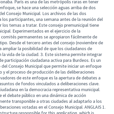
onaba. París es una de las metrópolis raras en tener
enfoque, se hace una selección aguas arriba de dos
del Consejo Municipal. Los archivos de las dos
a los participantes, una semana antes de la reunión del
 los temas a tratar. Este consejo premunicipal tiene
icipal. Experimentados en el ejercicio de la
s comités permanentes se apropiaron fácilmente de
 tipo. Desde el tercero antes del consejo (noviembre de
 ampliar la posibilidad de que los ciudadanos de
la vida de la ciudad. 3. Este sistema permite integrar
de participación ciudadana activa para Burdeos. Es un
 del Consejo Municipal que permite iniciar un enfoque
 y el proceso de producción de las deliberaciones
vadores de este enfoque es la apertura de debates a
suntos de fondos vinculados a deliberaciones clave.
ciudadana en la democracia representativa municipal.
 el debate público en una dinámica de acción
mente transponible a otras ciudades al adaptarlo a los
iberaciones votadas en el Consejo Municipal. ANGLAIS 1.
tructure responsible for this application, which is