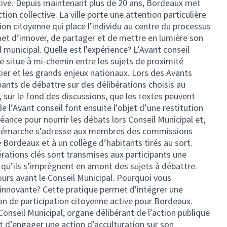
tive. Depuis maintenant plus de 20 ans, Bordeaux met
tion collective. La ville porte une attention particulière
on citoyenne qui place l’individu au centre du processus
met d’innover, de partager et de mettre en lumière son
l municipal. Quelle est l'expérience? L’Avant conseil
se situe à mi-chemin entre les sujets de proximité
ier et les grands enjeux nationaux. Lors des Avants
ipants de débattre sur des délibérations choisis au
, sur le fond des discussions, que les textes peuvent
de l’Avant conseil font ensuite l’objet d’une restitution
éance pour nourrir les débats lors Conseil Municipal et,
te démarche s’adresse aux membres des commissions
Bordeaux et à un collège d’habitants tirés au sort.
rations clés sont transmises aux participants une
 qu’ils s’imprègnent en amont des sujets à débattre.
jours avant le Conseil Municipal. Pourquoi vous
 innovante? Cette pratique permet d'intégrer une
on de participation citoyenne active pour Bordeaux.
Conseil Municipal, organe délibérant de l’action publique
et d’engager une action d’acculturation sur son