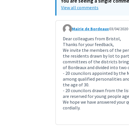
You are seeing a single comm
View all comments
Mairie de Bordeaux
03/04/2020 
Comment 957 (reply to comment
Dear colleagues from Bristol,
Thanks for your feedback,
We invite the members of the per
the residents drawn by lot to par
committees of the districts bring
of Bordeaux and divided into two 
- 20 councilors appointed by the 
among qualified personalities an
the age of 30.
- 20 councilors drawn from the lis
are reserved for young people age
We hope we have answered your qu
cordially.