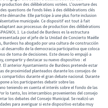
 production des délibérations votées. L’ouverture des
 des questions de fonds liées à des délibérations clés
tte démarche. Elle participe à une plus forte inclusion
sentative municipale. Ce dispositif est tout à fait
l’adaptant aux processus de production des délibérations
SPAGNOL 1. La ciudad de Burdeos es la estructura
presentada por el jefe de la Unidad de Concierto Maëlle
, Burdeos ha abogado por una cultura de construcción
n al desarrollo de la democracia participativa que coloca
ceso de toma de decisiones. Este deseo lo empujó a
, compartir y destacar su nuevo dispositivo : el
2. El anterior Ayuntamiento de Burdeos pretende estar
as de proximidad planteados durante los consejos de
es compartidos durante el gran debate nacional. Durante
opone a los participantes debatir sobre las
no teniendo en cuenta el interés sobre el fondo de las
or lo tanto, los intercambios provenientes del consejo
entar los debates del Consejo Municipal. Se realizó un
dades para averiguar si este dispositivo estaba muy