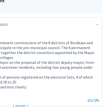
ent
16:52
 945)
manent commissions of the 8 districts of Bordeaux and
ticipate in the pre-municipal council. The 8 permanent
 together the district councilors appointed by the Mayor
colleges:
Mayor on the proposal of the district deputy mayor, from
d volunteer residents, including two young people under
t of persons registered on the electoral lists, 4 of which
d 18 to 25.
estions clearly.
1
0
1 answer