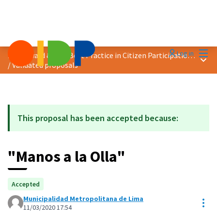
Mai
Log in
2020 Award &quot;Best Practice in Citizen Participation&quot;
Main
/
Validated proposals
This proposal has been accepted because:
"Manos a la Olla"
Accepted
Municipalidad Metropolitana de Lima
Res
11/03/2020 17:54