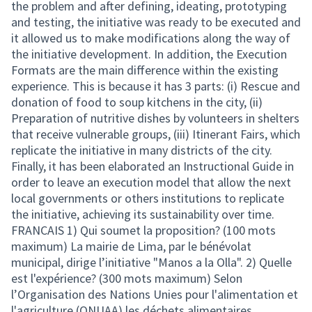
the problem and after defining, ideating, prototyping
and testing, the initiative was ready to be executed and
it allowed us to make modifications along the way of
the initiative development. In addition, the Execution
Formats are the main difference within the existing
experience. This is because it has 3 parts: (i) Rescue and
donation of food to soup kitchens in the city, (ii)
Preparation of nutritive dishes by volunteers in shelters
that receive vulnerable groups, (iii) Itinerant Fairs, which
replicate the initiative in many districts of the city.
Finally, it has been elaborated an Instructional Guide in
order to leave an execution model that allow the next
local governments or others institutions to replicate
the initiative, achieving its sustainability over time.
FRANCAIS 1) Qui soumet la proposition? (100 mots
maximum) La mairie de Lima, par le bénévolat
municipal, dirige l’initiative "Manos a la Olla". 2) Quelle
est l'expérience? (300 mots maximum) Selon
l’Organisation des Nations Unies pour l'alimentation et
l'agriculture (ONUAA) les déchets alimentaires