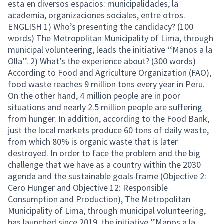
esta en diversos espacios: municipalidades, la
academia, organizaciones sociales, entre otros.
ENGLISH 1) Who’s presenting the candidacy? (100
words) The Metropolitan Municipality of Lima, through
municipal volunteering, leads the initiative ‘‘Manos a la
Olla’’. 2) What’s the experience about? (300 words)
According to Food and Agriculture Organization (FAO),
food waste reaches 9 million tons every year in Peru.
On the other hand, 4 million people are in poor
situations and nearly 2.5 million people are suffering
from hunger. In addition, according to the Food Bank,
just the local markets produce 60 tons of daily waste,
from which 80% is organic waste that is later
destroyed. In order to face the problem and the big
challenge that we have as a country within the 2030
agenda and the sustainable goals frame (Objective 2:
Cero Hunger and Objective 12: Responsible
Consumption and Production), The Metropolitan
Municipality of Lima, through municipal volunteering,
has launched since 2019, the initiative ‘’Manos a la