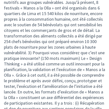
nutritifs aux groupes vulnérables. Jusqu’à présent, 8
festivals « Manos a la Olla » ont été organisés dans 6
quartiers de Lima et 15 540 kilos de nourriture, encore
propres à la consommation humaine, ont été collectés
avec le soutien de 54 bénévolats qui ont sensibilisé les
citoyens et les commerçants de gros et de détail. La
transformation des aliments collectés a été dirigé par
254 chefs bénévoles qui ont préparé environ 10 300
plats de nourriture pour les zones urbaines à haute
vulnérabilité. 3) Pourquoi vous considérez que c’est une
pratique innovante? (150 mots maximum) Le « Design
Thinking » a été utilisé comme un outil innovant pour la
planification, la validation et l’exécution de « Manos a la
Olla ». Grâce à cet outil, il a été possible de comprendre
le problème et après avoir défini, conçu, prototyper et
tester, l’exécution et l’amélioration de l’initiative a été
lancée. En outre, les formats d’exécution de « Manos a
la Olla » constituent un axe différentiel des expériences
de participation existantes. Il y a trois : (i) Récupération
et don de nourriture aux cantines populaires de la ville.