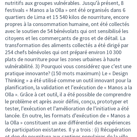
nutritifs aux groupes vulnérables. Jusqu’à présent, 8
festivals « Manos a la Olla » ont été organisés dans 6
quartiers de Lima et 15 540 kilos de nourriture, encore
propres à la consommation humaine, ont été collectés
avec le soutien de 54 bénévolats qui ont sensibilisé les
citoyens et les commerçants de gros et de détail. La
transformation des aliments collectés a été dirigé par
254 chefs bénévoles qui ont préparé environ 10 300
plats de nourriture pour les zones urbaines à haute
vulnérabilité. 3) Pourquoi vous considérez que c’est une
pratique innovante? (150 mots maximum) Le « Design
Thinking » a été utilisé comme un outil innovant pour la
planification, la validation et l’exécution de « Manos a la
Olla ». Grâce à cet outil, il a été possible de comprendre
le problème et après avoir défini, conçu, prototyper et
tester, l’exécution et l’amélioration de l’initiative a été
lancée. En outre, les formats d’exécution de « Manos a
la Olla » constituent un axe différentiel des expériences
de participation existantes. Il y a trois : (i) Récupération
et don de nourriture aux cantines populaires de la ville.