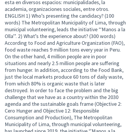
esta en diversos espacios: municipalidades, la
academia, organizaciones sociales, entre otros.
ENGLISH 1) Who’s presenting the candidacy? (100
words) The Metropolitan Municipality of Lima, through
municipal volunteering, leads the initiative ‘‘Manos a la
Olla’’. 2) What’s the experience about? (300 words)
According to Food and Agriculture Organization (FAO),
food waste reaches 9 million tons every year in Peru.
On the other hand, 4 million people are in poor
situations and nearly 2.5 million people are suffering
from hunger. In addition, according to the Food Bank,
just the local markets produce 60 tons of daily waste,
from which 80% is organic waste that is later
destroyed. In order to face the problem and the big
challenge that we have as a country within the 2030
agenda and the sustainable goals frame (Objective 2:
Cero Hunger and Objective 12: Responsible
Consumption and Production), The Metropolitan
Municipality of Lima, through municipal volunteering,
has launched since 2019, the initiative ‘’Manos a la