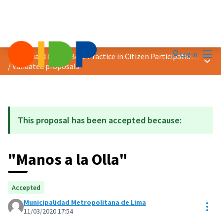
Mai
Log in
2020 Award &quot;Best Practice in Citizen Participation&quot;
Main
/
Validated proposals
This proposal has been accepted because:
"Manos a la Olla"
Accepted
Municipalidad Metropolitana de Lima
Res
11/03/2020 17:54