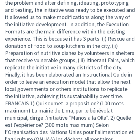
the problem and after defining, ideating, prototyping
and testing, the initiative was ready to be executed and
it allowed us to make modifications along the way of
the initiative development. In addition, the Execution
Formats are the main difference within the existing
experience. This is because it has 3 parts: (i) Rescue and
donation of food to soup kitchens in the city, (ii)
Preparation of nutritive dishes by volunteers in shelters
that receive vulnerable groups, (iii) Itinerant Fairs, which
replicate the initiative in many districts of the city.
Finally, it has been elaborated an Instructional Guide in
order to leave an execution model that allow the next
local governments or others institutions to replicate
the initiative, achieving its sustainability over time.
FRANCAIS 1) Qui soumet la proposition? (100 mots
maximum) La mairie de Lima, par le bénévolat
municipal, dirige l’initiative "Manos a la Olla". 2) Quelle
est l'expérience? (300 mots maximum) Selon
l’Organisation des Nations Unies pour l'alimentation et
l'agriculture (ONUAA) les déchets alimentaires