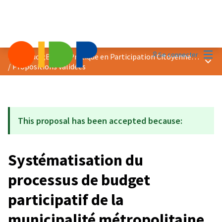
Menu
Se connecter
Prix &quot;Bonne Pratique en Participation Citoyenne&quot; 2021
Menu 
/
Propositions validées
This proposal has been accepted because:
Systématisation du
processus de budget
participatif de la
municipalité métropolitaine