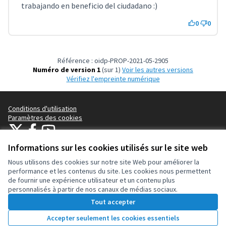
trabajando en beneficio del ciudadano :)
0
0
Référence : oidp-PROP-2021-05-2905
Numéro de version 1
(sur 1)
voir les autres versions
Vérifiez l'empreinte numérique
Conditions d'utilisation
Paramètres des cookies
OIDP sur X
OIDP sur Facebook
OIDP sur YouTube
(Lien externe)
(Lien externe)
(Lien externe)
Français
Informations sur les cookies utilisés sur le site web
Choose language
Choisir la langue
Elegir el idioma
Nous utilisons des cookies sur notre site Web pour améliorer la
performance et les contenus du site. Les cookies nous permettent
de fournir une expérience utilisateur et un contenu plus
Licence Cre
(Lien extern
personnalisés à partir de nos canaux de médias sociaux.
(Lien externe)
Site réalisé grâce au
logiciel libre Decidim
.
Tout accepter
(Lien externe)
Accepter seulement les cookies essentiels