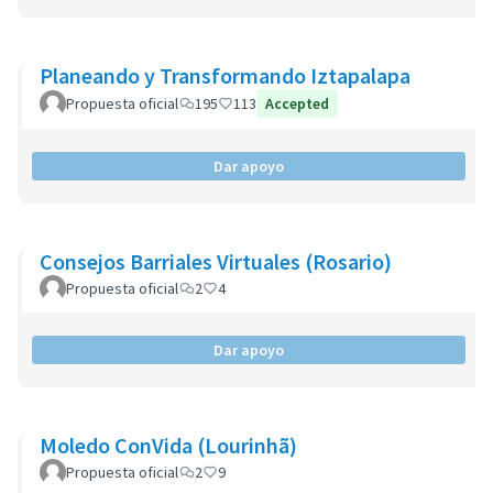
Planeando y Transformando Iztapalapa
Propuesta oficial
195
113
Accepted
Dar apoyo
Consejos Barriales Virtuales (Rosario)
Propuesta oficial
2
4
Dar apoyo
Moledo ConVida (Lourinhã)
Propuesta oficial
2
9