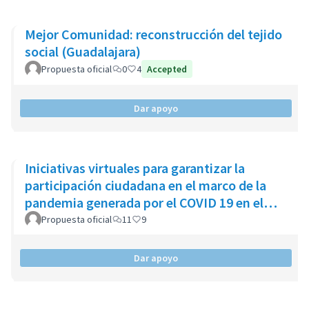
Mejor Comunidad: reconstrucción del tejido
social (Guadalajara)
Propuesta oficial
0
4
Accepted
Dar apoyo
Iniciativas virtuales para garantizar la
participación ciudadana en el marco de la
pandemia generada por el COVID 19 en el
municipio de Chía
Propuesta oficial
11
9
Dar apoyo