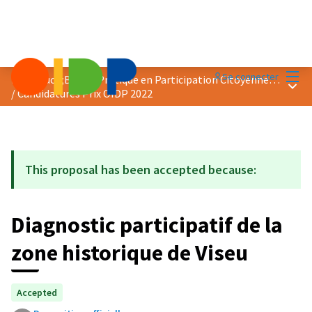
Menu
Se connecter
Prix &quot;Bonne Pratique en Participation Citoyenne&quot; 2022
Menu 
/
Candidatures Prix OIDP 2022
This proposal has been accepted because:
Diagnostic participatif de la
zone historique de Viseu
Accepted