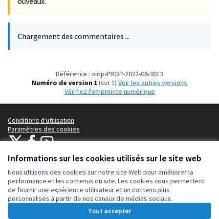
ouveaux.
Chargement des commentaires ...
Référence : oidp-PROP-2022-06-3013
Numéro de version 1
(sur 1)
voir les autres versions
Vérifiez l'empreinte numérique
Conditions d'utilisation
Paramètres des cookies
OIDP sur X
OIDP sur Facebook
OIDP sur YouTube
(Lien externe)
(Lien externe)
(Lien externe)
Français
Informations sur les cookies utilisés sur le site web
Choose language
Choisir la langue
Elegir el idioma
Nous utilisons des cookies sur notre site Web pour améliorer la
performance et les contenus du site. Les cookies nous permettent
de fournir une expérience utilisateur et un contenu plus
Licence Cre
(Lien extern
personnalisés à partir de nos canaux de médias sociaux.
(Lien externe)
Site réalisé grâce au
logiciel libre Decidim
.
Tout accepter
(Lien externe)