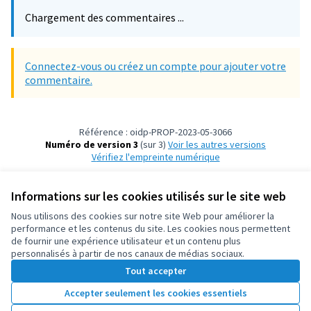
Chargement des commentaires ...
Connectez-vous ou créez un compte pour ajouter votre
commentaire.
Référence : oidp-PROP-2023-05-3066
Numéro de version 3
(sur 3)
voir les autres versions
Vérifiez l'empreinte numérique
Informations sur les cookies utilisés sur le site web
Conditions d'utilisation
Paramètres des cookies
Nous utilisons des cookies sur notre site Web pour améliorer la
OIDP sur X
OIDP sur Facebook
OIDP sur YouTube
performance et les contenus du site. Les cookies nous permettent
de fournir une expérience utilisateur et un contenu plus
(Lien externe)
(Lien externe)
(Lien externe)
Français
personnalisés à partir de nos canaux de médias sociaux.
Choose language
Choisir la langue
Elegir el idioma
Tout accepter
Accepter seulement les cookies essentiels
Licence Cre
(Lien extern