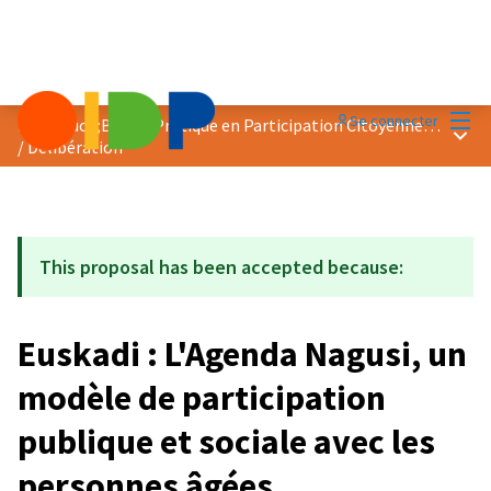
Menu
Se connecter
Prix &quot;Bonne Pratique en Participation Citoyenne&quot; 2023
Menu 
/
Délibération
This proposal has been accepted because:
Euskadi : L'Agenda Nagusi, un
modèle de participation
publique et sociale avec les
personnes âgées