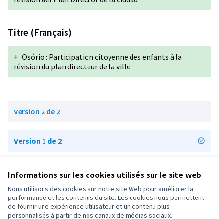
Titre (Français)
+
Osório : Participation citoyenne des enfants à la
révision du plan directeur de la ville
Version 2 de 2
Version 1 de 2
Informations sur les cookies utilisés sur le site web
Conditions d'utilisation
Paramètres des cookies
Nous utilisons des cookies sur notre site Web pour améliorer la
OIDP sur X
OIDP sur Facebook
OIDP sur YouTube
performance et les contenus du site. Les cookies nous permettent
de fournir une expérience utilisateur et un contenu plus
(Lien externe)
(Lien externe)
(Lien externe)
Français
personnalisés à partir de nos canaux de médias sociaux.
Choose language
Choisir la langue
Elegir el idioma