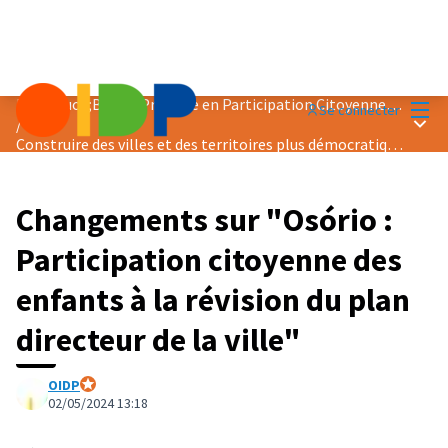
Menu
Prix &quot;Bonne Pratique en Participation Citoyenne&quot; 2024
Se connecter
Menu 
/
Construire des villes et des territoires plus démocratiques et pacifiques
Changements sur "Osório :
Participation citoyenne des
enfants à la révision du plan
directeur de la ville"
OIDP
Participant officiel
02/05/2024 13:18