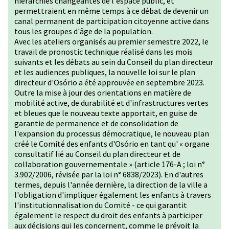
hiérarchies changeantes de l'espace public, et
permettraient en même temps à ce débat de devenir un
canal permanent de participation citoyenne active dans
tous les groupes d'âge de la population.
Avec les ateliers organisés au premier semestre 2022, le
travail de pronostic technique réalisé dans les mois
suivants et les débats au sein du Conseil du plan directeur
et les audiences publiques, la nouvelle loi sur le plan
directeur d'Osório a été approuvée en septembre 2023.
Outre la mise à jour des orientations en matière de
mobilité active, de durabilité et d'infrastructures vertes
et bleues que le nouveau texte apportait, en guise de
garantie de permanence et de consolidation de
l'expansion du processus démocratique, le nouveau plan
créé le Comité des enfants d'Osório en tant qu' « organe
consultatif lié au Conseil du plan directeur et de
collaboration gouvernementale » (article 176-A ; loi n°
3.902/2006, révisée par la loi n° 6838/2023). En d'autres
termes, depuis l'année dernière, la direction de la ville a
l'obligation d'impliquer également les enfants à travers
l'institutionnalisation du Comité - ce qui garantit
également le respect du droit des enfants à participer
aux décisions qui les concernent, comme le prévoit la