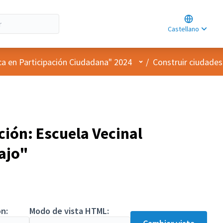
Choose lan
Choisir la l
Castellano
Elegir el id
Menú de usuario
ca en Participación Ciudadana" 2024
/
Construir ciudades
ión: Escuela Vecinal
ajo"
n:
Modo de vista HTML: