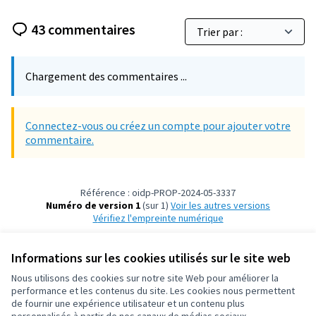
43 commentaires
Chargement des commentaires ...
Connectez-vous ou créez un compte pour ajouter votre
commentaire.
Référence : oidp-PROP-2024-05-3337
Numéro de version 1
(sur 1)
voir les autres versions
Vérifiez l'empreinte numérique
Informations sur les cookies utilisés sur le site web
Conditions d'utilisation
Paramètres des cookies
Nous utilisons des cookies sur notre site Web pour améliorer la
OIDP sur X
OIDP sur Facebook
OIDP sur YouTube
performance et les contenus du site. Les cookies nous permettent
de fournir une expérience utilisateur et un contenu plus
(Lien externe)
(Lien externe)
(Lien externe)
Français