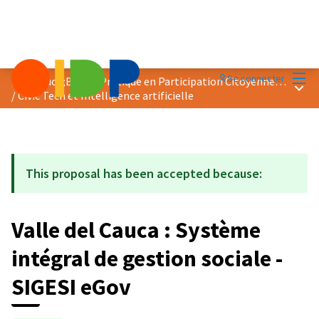
Menu
Se connecter
Prix &quot;Bonne Pratique en Participation Citoyenne&quot; 2024
Menu 
/
Civic Tech et Intelligence artificielle
This proposal has been accepted because:
Valle del Cauca : Système
intégral de gestion sociale -
SIGESI eGov