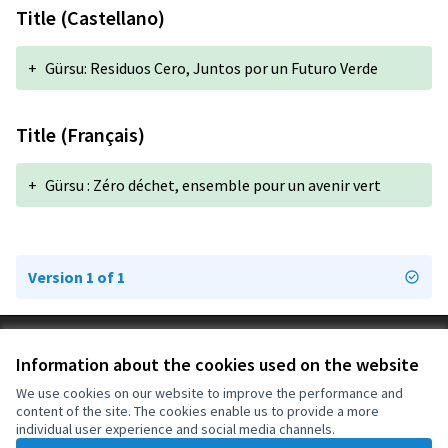
Title (Castellano)
+
Gürsu: Residuos Cero, Juntos por un Futuro Verde
Title (Français)
+
Gürsu : Zéro déchet, ensemble pour un avenir vert
Version 1 of 1
Terms of Service
Information about the cookies used on the website
Cookie settings
OIDP at X
OIDP at Facebook
OIDP at YouTube
We use cookies on our website to improve the performance and
content of the site. The cookies enable us to provide a more
(External link)
(External link)
(External link)
English
individual user experience and social media channels.
Choose language
Choisir la langue
Elegir el idioma