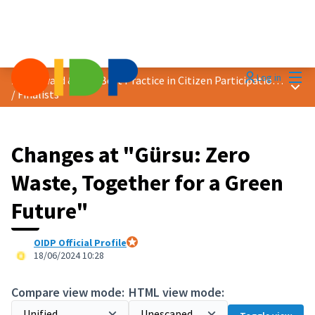
Mai
Log in
2024 Award &quot;Best Practice in Citizen Participation&quot;
Main
/
Finalists
Changes at "Gürsu: Zero
Waste, Together for a Green
Future"
OIDP Official Profile
Official participant
18/06/2024 10:28
Compare view mode:
HTML view mode: