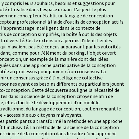
, y compris leurs souhaits, besoins et suggestions pour
é et réalisé dans l'espace urbain. L'aspect le plus
itoyen non concepteur établit un langage de conception
pteur professionnel à l'aide d'outils de conception actifs.
'apprentissage intelligent dans le contexte de
ils de conception simplifiés, la boîte à outils des objets
la diversité. Cette extension a permis d'identifier des
qui n'avaient pas été conçus auparavant par les autorités
ndant, comme pour l'élément du parking, l'objet ouvert
conception, un exemple de la manière dont des idées
guées dans une approche participative de la conception
outée au processus pour parvenir à un consensus. La
 un consensus grâce à l'intelligence collective.
ersonnes ayant des besoins différents ou particuliers jouent
 co-conception. Cette découverte souligne la nécessité de
es dans la science de la conception citoyenne afin de
le, elle a facilité le développement d'un modèle
 traditionnel du langage de conception, tout en rendant le
e » accessible aux citoyens malvoyants.
é des participants a transformé la méthode en une approche
t l'inclusivité. La méthode de la science de la conception
e science de la conception dans le cadre d'une approche