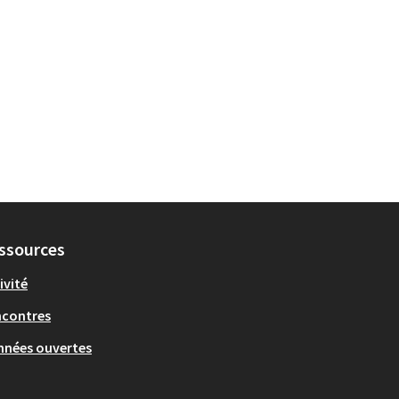
ssources
ivité
ncontres
nées ouvertes