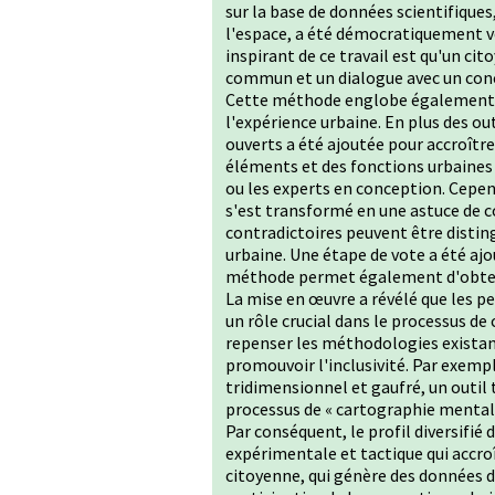
sur la base de données scientifiques
l'espace, a été démocratiquement vot
inspirant de ce travail est qu'un c
commun et un dialogue avec un conce
Cette méthode englobe également l
l'expérience urbaine. En plus des out
ouverts a été ajoutée pour accroître 
éléments et des fonctions urbaines 
ou les experts en conception. Cepe
s'est transformé en une astuce de 
contradictoires peuvent être distin
urbaine. Une étape de vote a été aj
méthode permet également d'obtenir
La mise en œuvre a révélé que les p
un rôle crucial dans le processus de
repenser les méthodologies existant
promouvoir l'inclusivité. Par exemp
tridimensionnel et gaufré, un outil
processus de « cartographie mental
Par conséquent, le profil diversifi
expérimentale et tactique qui accroî
citoyenne, qui génère des données d