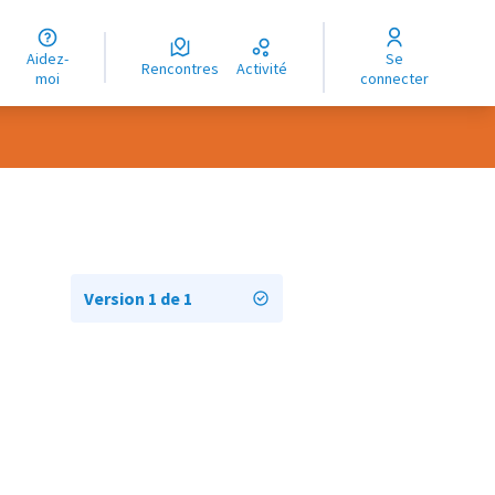
uage
Aidez-
Se
ngue
Rencontres
Activité
moi
connecter
oma
Version 1 de 1