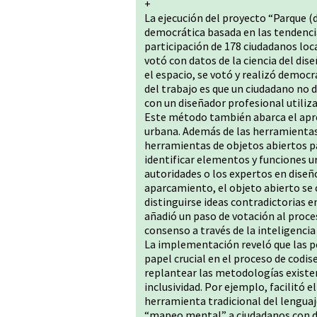
+
La ejecución del proyecto “Parque (
democrática basada en las tendencia
participación de 178 ciudadanos loc
votó con datos de la ciencia del dis
el espacio, se votó y realizó democ
del trabajo es que un ciudadano no 
con un diseñador profesional utiliz
Este método también abarca el apren
urbana. Además de las herramientas 
herramientas de objetos abiertos p
identificar elementos y funciones u
autoridades o los expertos en diseñ
aparcamiento, el objeto abierto se 
distinguirse ideas contradictorias 
añadió un paso de votación al proce
consenso a través de la inteligencia
La implementación reveló que las p
papel crucial en el proceso de codi
replantear las metodologías existen
inclusividad. Por ejemplo, facilitó 
herramienta tradicional del lenguaje
“mapeo mental” a ciudadanos con di