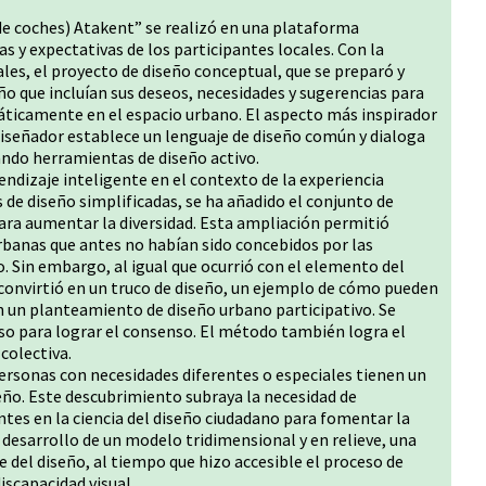
de coches) Atakent” se realizó en una plataforma
s y expectativas de los participantes locales. Con la
ales, el proyecto de diseño conceptual, que se preparó y
eño que incluían sus deseos, necesidades y sugerencias para
ráticamente en el espacio urbano. El aspecto más inspirador
diseñador establece un lenguaje de diseño común y dialoga
ando herramientas de diseño activo.
dizaje inteligente en el contexto de la experiencia
de diseño simplificadas, se ha añadido el conjunto de
ara aumentar la diversidad. Esta ampliación permitió
rbanas que antes no habían sido concebidos por las
o. Sin embargo, al igual que ocurrió con el elemento del
convirtió en un truco de diseño, un ejemplo de cómo pueden
en un planteamiento de diseño urbano participativo. Se
so para lograr el consenso. El método también logra el
 colectiva.
ersonas con necesidades diferentes o especiales tienen un
seño. Este descubrimiento subraya la necesidad de
tes en la ciencia del diseño ciudadano para fomentar la
el desarrollo de un modelo tridimensional y en relieve, una
 del diseño, al tiempo que hizo accesible el proceso de
scapacidad visual.