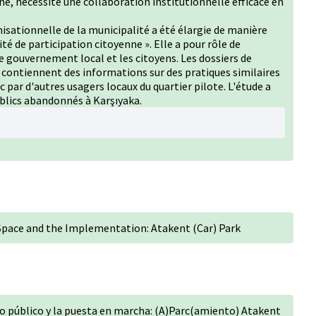
ne, nécessite une collaboration institutionnelle efficace en
isationnelle de la municipalité a été élargie de manière
té de participation citoyenne ». Elle a pour rôle de
 gouvernement local et les citoyens. Les dossiers de
contiennent des informations sur des pratiques similaires
 par d'autres usagers locaux du quartier pilote. L'étude a
blics abandonnés à Karşıyaka.
 Space and the Implementation: Atakent (Car) Park
io público y la puesta en marcha: (A)Parc(amiento) Atakent