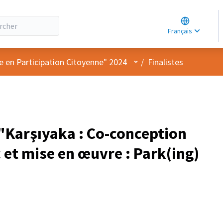
Choose lang
Choisir la la
Français
Elegir el idi
Menu utilisateur
e en Participation Citoyenne" 2024
/
Finalistes
Karşıyaka : Co-conception
 et mise en œuvre : Park(ing)
iel