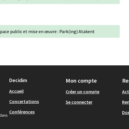
pace public et mise en œuvre : Park(ing) Atakent
Decidim
Mon compte
Re
Accueil
Créer un compte
Act
Concertations
Se connecter
Re
Conférences
Don
 dans