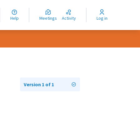
nguage
langue
Help
Meetings
Activity
Log in
dioma
Version 1 of 1