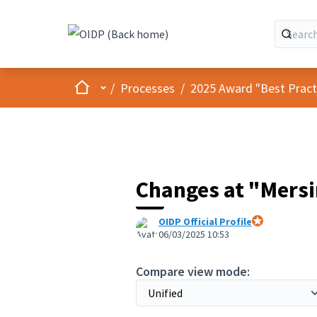
Home
Main menu
/
Processes
/
2025 Award "Best Practic
Changes at "Mers
OIDP Official Profile
Official partici
06/03/2025 10:53
Compare view mode: