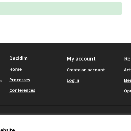
Decidim
My account
Re
Home
Create an account
Act
Processes
Log in
Mee
al
Conferences
Op
website