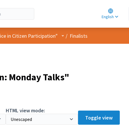
Choose la
Choisir la 
English
Elegir el i
User menu
e in Citizen Participation"
/
Finalists
in: Monday Talks"
pant
HTML view mode:
Toggle view