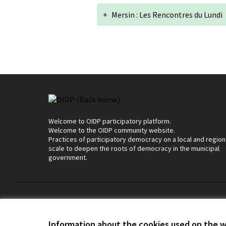
+
Mersin : Les Rencontres du Lundi
Welcome to OIDP participatory platform.
Welcome to the OIDP community website.
Practices of participatory democracy on a local and region
scale to deepen the roots of democracy in the municipal
government.
Terms of Service
Cookie settings
Information about the cookies used on the 