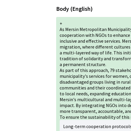
Body (English)
+
As Mersin Metropolitan Municipali
cooperation with NGOs to enhance d
inclusive and effective services. Mer
migration, where different cultures 
a multi-layered way of life. This in
tradition of solidarity and transf
a permanent structure.
As part of this approach, 79 stake
municipality's services for women, c
disadvantaged groups living in rura
communities and their coordinated 
to local needs, expanding education
Mersin's multicultural and multi-la
impact. By integrating NGOs into d
more transparent, accountable, and
To ensure the sustainability of this
Long-term cooperation protocols