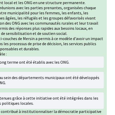
t local et les ONG en une structure permanente.
 réunions avec les parties prenantes, organisées chaque
notre municipalité pour les femmes, les enfants, les
s âgées, les réfugiés et les groupes défavorisés vivant
tion des ONG avec les communautés rurales et leur travail
rmis des réponses plus rapides aux besoins locaux, en
 de sensibilisation et de soutien social.
ti-couches de Mersin a permis à ce modèle d'avoir un impact
 les processus de prise de décision, les services publics
sponsables et durables.
le :
ong terme ont été établis avec les ONG.
au sein des départements municipaux ont été développés
ONG.
enues grâce à cette initiative ont été intégrées dans les
 politiques locales.
 contribué à institutionnaliser la démocratie participative