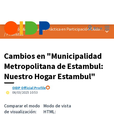
Menú
Entra
Distinción &quot;Buena Práctica en Participación Ciudadana&quot; 2025
Menú 
/
Finalistas
Cambios en "Municipalidad
Metropolitana de Estambul:
Nuestro Hogar Estambul"
OIDP Official Profile
Participante oficial
06/03/2025 10:53
Comparar el modo
Modo de vista
de visualización:
HTML: