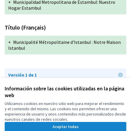
+
Municipalidad Metropolitana de Estambul: Nuestro
Hogar Estambul
Título (Français)
+
Municipalité Métropolitaine d'Istanbul : Notre Maison
Istanbul
Versión 1 de 1
Información sobre las cookies utilizadas en la página
web
Términos y condiciones de uso
Configuración de cookies
Utilizamos cookies en nuestro sitio web para mejorar el rendimiento
OIDP en X
OIDP en Facebook
OIDP en YouTube
y el contenido del mismo. Las cookies nos permiten ofrecer una
experiencia de usuario y unos contenidos más personalizados desde
(Enlace externo)
(Enlace externo)
(Enlace externo)
Castellano
nuestros canales de redes sociales.
Choose language
Choisir la langue
Elegir el idioma
Aceptar todas